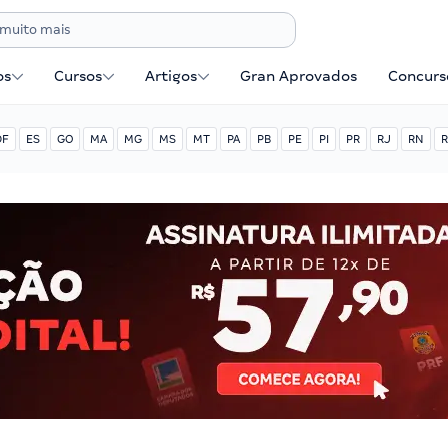
os
Cursos
Artigos
Gran Aprovados
Concurse
DF
ES
GO
MA
MG
MS
MT
PA
PB
PE
PI
PR
RJ
RN
R