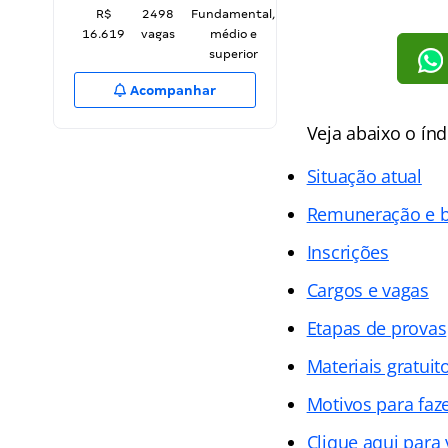
R$
2498
Fundamental,
16.619
vagas
médio e
superior
Acompanhar
Veja abaixo o ín
Situação atual
Remuneração e b
Inscrições
Cargos e vagas
Etapas de provas
Materiais gratuit
Motivos para faz
Clique aqui para