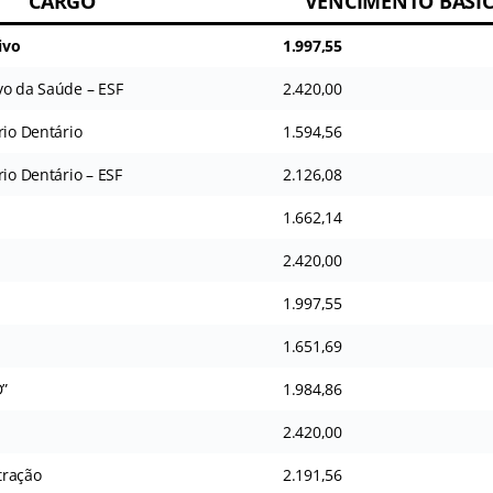
CARGO
VENCIMENTO BÁSIC
ivo
1.997,55
vo da Saúde – ESF
2.420,00
rio Dentário
1.594,56
rio Dentário – ESF
2.126,08
1.662,14
2.420,00
1.997,55
1.651,69
D”
1.984,86
2.420,00
tração
2.191,56