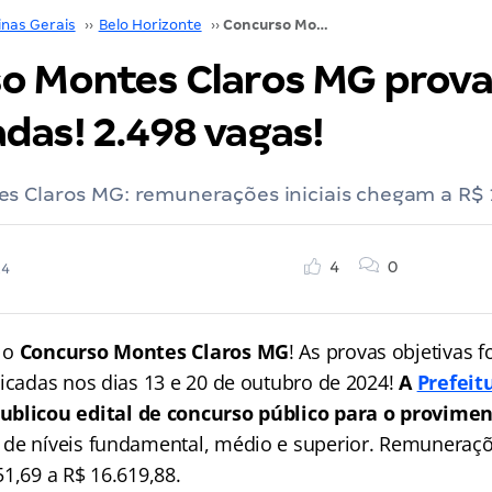
inas Gerais
››
Belo Horizonte
››
Concurso Montes Claros MG provas remarcadas! 2.498 vagas!
o Montes Claros MG prova
das! 2.498 vagas!
s Claros MG: remunerações iniciais chegam a R$ 
4
0
24
 o
Concurso Montes Claros MG
! As provas objetivas
licadas nos dias 13 e 20 de outubro de 2024!
A
Prefeit
ublicou edital de concurso público para o provimen
de níveis fundamental, médio e superior. Remuneraçõe
1,69 a R$ 16.619,88.