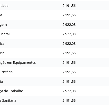
idade
2.191,56
ca
2.191,56
agem
2.922,08
Dental
2.922,08
ica
2.922,08
rio
2.191,56
nção em Equipamentos
2.191,56
Dentária
2.191,56
ia
2.191,56
ça do Trabalho
2.922,08
a Sanitária
2.191,56