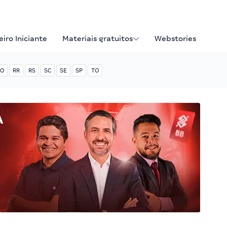
iro Iniciante
Materiais gratuitos
Webstories
O
RR
RS
SC
SE
SP
TO