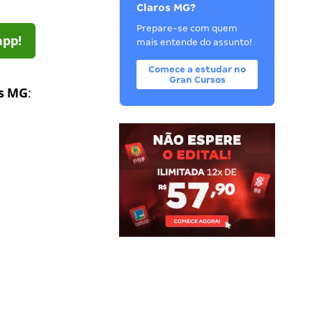
Claros MG?
Prepare-se com quem
app!
mais entende do assunto!
Comece a estudar no
Gran Cursos
os MG
: