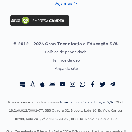
FCC
Veja mais
Concurso Nacional Unificado
FGV
Concurso Ibama
Idecan
Concurso MPU
Selecon
Editais publicados
Uniase
© 2012 - 2026 Gran Tecnologia e Educação S/A.
Vunesp
Política de privacidade
CONCURSOS POR PROFISSÃO
EXAME DE ORDEM
Termos de uso
Concursos Administrativos
OAB
Mapa do site
Concursos Educação
Prova OAB
Concursos Fiscais
Calendário OAB
Concursos Jurídicos
Questões OAB
Concursos Militares
Recursos OAB
Gran é uma marca da empresa
Gran Tecnologia e Educação S/A
, CNPJ:
Concursos Policiais
Exame de Ordem
18.260.822/0001-77, SBS Quadra 02, Bloco J, Lote 10, Edifício Carlton
Concursos Saúde
Tower, Sala 201, 2º Andar, Asa Sul, Brasília-DF, CEP 70.070-120.
Concursos Tribunais
Gran Tecnologia e Educação S/A - 2026 © Todos os direitos reservados ®