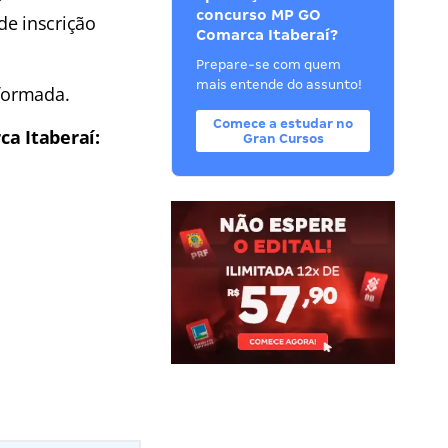
concurso MP GO
de inscrição
Comarca Itaberaí?
Prepare-se com quem
mais entende do assunto!
nformada.
Comece a estudar no
a Itaberaí:
Gran Cursos