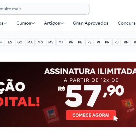
os
Cursos
Artigos
Gran Aprovados
Concurse
DF
ES
GO
MA
MG
MS
MT
PA
PB
PE
PI
PR
RJ
RN
R