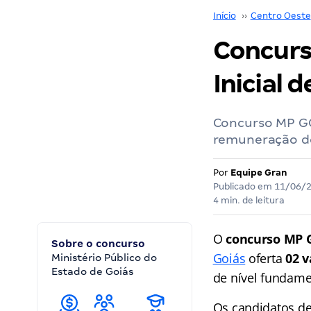
Início
››
Centro Oeste
Concurs
Inicial d
Concurso MP GO
remuneração de 
Por
Equipe Gran
Publicado em
11/06/
4 min. de leitura
O
concurso MP 
Sobre o concurso
Goiás
oferta
02 
Ministério Público do
Estado de Goiás
de nível fundam
Os candidatos de