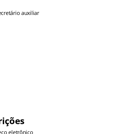
retário auxiliar
rições
eço eletrônico