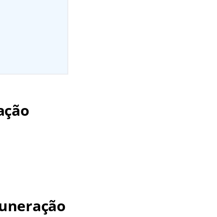
ação
muneração