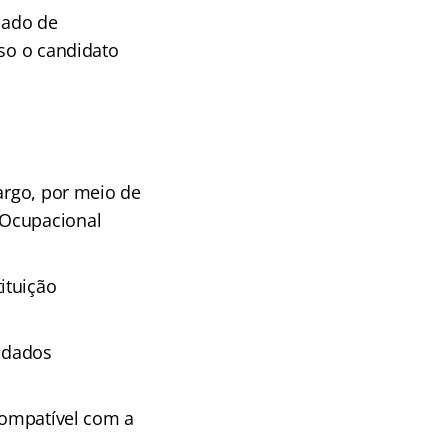
cado de
aso o candidato
argo, por meio de
 Ocupacional
ituição
 dados
ncompatível com a