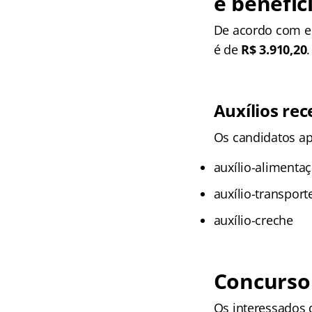
e benefíc
De acordo com edi
é de
R$ 3.910,20
.
Auxílios rec
Os candidatos ap
auxílio-alimenta
auxílio-transport
auxílio-creche
Concurso 
Os interessados d