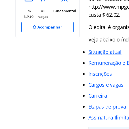
http://www.mpgo.
R$
02
Fundamental
custa $ 62,02.
3.910
vagas
O edital é organ
Acompanhar
Veja abaixo o
índ
Situação atual
Remuneração e B
Inscrições
Cargos e vagas
Carreira
Etapas de prova
Assinatura Ilimit