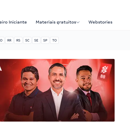
iro Iniciante
Materiais gratuitos
Webstories
O
RR
RS
SC
SE
SP
TO