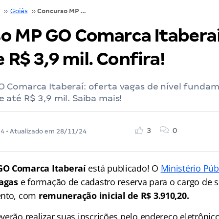
››
Goiás
››
Concurso MP GO Comarca Itaberaí: SAIU! Inicial de R$ 3,9 mil. Confira!
o MP GO Comarca Itaberaí
e R$ 3,9 mil. Confira!
 Comarca Itaberaí: oferta vagas de nível fundam
até R$ 3,9 mil. Saiba mais!
3
0
24
• Atualizado em
28/11/24
GO Comarca Itaberaí
está publicado! O
Ministério Púb
vagas
e formação de cadastro reserva para o cargo de se
ento, com
remuneração inicial de R$ 3.910,20.
verão realizar suas inscrições pelo endereço eletrônic