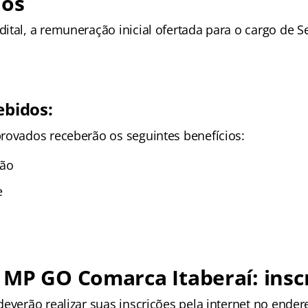
ios
tal, a remuneração inicial ofertada para o cargo de Sec
ebidos:
rovados receberão os seguintes benefícios:
ção
e
MP GO Comarca Itaberaí: insc
everão realizar suas inscrições pela internet no ender