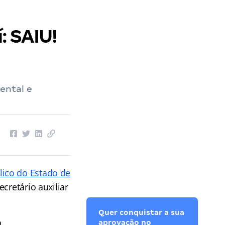
: SAIU!
ental e
lico do Estado de
cretário auxiliar
Quer conquistar a sua
o
aprovação no