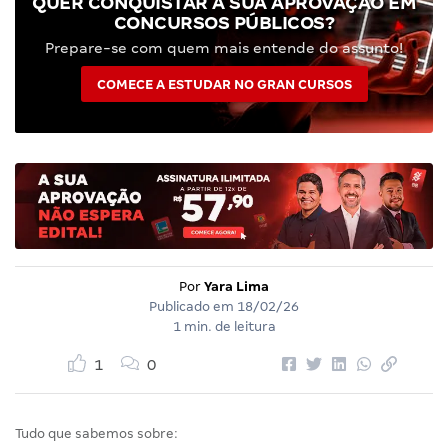
QUER CONQUISTAR A SUA APROVAÇÃO EM
CONCURSOS PÚBLICOS?
Prepare-se com quem mais entende do assunto!
COMECE A ESTUDAR NO GRAN CURSOS
Por
Yara Lima
Publicado em
18/02/26
1 min. de leitura
1
0
Tudo que sabemos sobre: