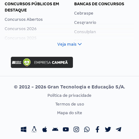
CONCURSOS PÚBLICOS EM
BANCAS DE CONCURSOS
DESTAQUE
Cebraspe
Concursos Abertos
Cesgranrio
Concursos 2026
Consulplan
Concursos 2025
FCC
Veja mais
Concurso Nacional Unificado
FGV
Concurso Ibama
Idecan
Concurso MPU
Selecon
Editais publicados
Uniase
© 2012 - 2026 Gran Tecnologia e Educação S/A.
Vunesp
Política de privacidade
CONCURSOS POR PROFISSÃO
EXAME DE ORDEM
Termos de uso
Concursos Administrativos
OAB
Mapa do site
Concursos Educação
Prova OAB
Concursos Fiscais
Calendário OAB
Concursos Jurídicos
Questões OAB