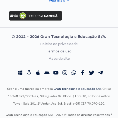
Veja mais
Concurso Nacional Unificado
FGV
Concurso Ibama
Idecan
Concurso MPU
Selecon
Editais publicados
Uniase
© 2012 - 2026 Gran Tecnologia e Educação S/A.
Vunesp
Política de privacidade
CONCURSOS POR PROFISSÃO
EXAME DE ORDEM
Termos de uso
Concursos Administrativos
OAB
Mapa do site
Concursos Educação
Prova OAB
Concursos Fiscais
Calendário OAB
Concursos Jurídicos
Questões OAB
Concursos Militares
Recursos OAB
Gran é uma marca da empresa
Gran Tecnologia e Educação S/A
, CNPJ:
Concursos Policiais
Exame de Ordem
18.260.822/0001-77, SBS Quadra 02, Bloco J, Lote 10, Edifício Carlton
Concursos Saúde
Tower, Sala 201, 2º Andar, Asa Sul, Brasília-DF, CEP 70.070-120.
Concursos Tribunais
Gran Tecnologia e Educação S/A - 2026 © Todos os direitos reservados ®
Residência Multiprofissional