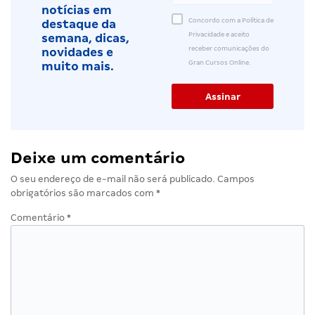
notícias em
Concordo com a Política de
destaque da
Privacidade e aceito
semana, dicas,
receber comunicações do
novidades e
Gran Cursos Online.
muito mais.
Deixe um comentário
O seu endereço de e-mail não será publicado.
Campos
obrigatórios são marcados com
*
Comentário
*