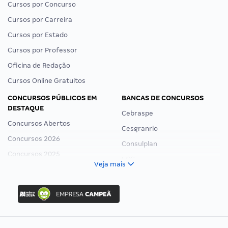
Cursos por Concurso
Cursos por Carreira
Cursos por Estado
Cursos por Professor
Oficina de Redação
Cursos Online Gratuitos
CONCURSOS PÚBLICOS EM
BANCAS DE CONCURSOS
DESTAQUE
Cebraspe
Concursos Abertos
Cesgranrio
Concursos 2026
Consulplan
Concursos 2025
FCC
Veja mais
Concurso Nacional Unificado
FGV
Concurso Ibama
Idecan
Concurso MPU
Selecon
Editais publicados
Uniase