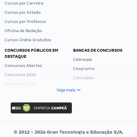
Cursos por Carreira
Cursos por Estado
Cursos por Professor
Oficina de Redação
Cursos Online Gratuitos
CONCURSOS PÚBLICOS EM
BANCAS DE CONCURSOS
DESTAQUE
Cebraspe
Concursos Abertos
Cesgranrio
Concursos 2026
Consulplan
Concursos 2025
FCC
Veja mais
Concurso Nacional Unificado
FGV
Concurso Ibama
Idecan
Concurso MPU
Selecon
Editais publicados
Uniase
© 2012 - 2026 Gran Tecnologia e Educação S/A.
Vunesp