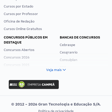
Cursos por Estado
Cursos por Professor
Oficina de Redação
Cursos Online Gratuitos
CONCURSOS PÚBLICOS EM
BANCAS DE CONCURSOS
DESTAQUE
Cebraspe
Concursos Abertos
Cesgranrio
Concursos 2026
Consulplan
Concursos 2025
FCC
Veja mais
Concurso Nacional Unificado
FGV
Concurso Ibama
Idecan
Concurso MPU
Selecon
Editais publicados
Uniase
© 2012 - 2026 Gran Tecnologia e Educação S/A.
Vunesp
Política de privacidade