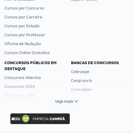
Cursos por Concurso
Cursos por Carreira
Cursos por Estado
Cursos por Professor
Oficina de Redação
Cursos Online Gratuitos
CONCURSOS PÚBLICOS EM
BANCAS DE CONCURSOS
DESTAQUE
Cebraspe
Concursos Abertos
Cesgranrio
Concursos 2026
Consulplan
Concursos 2025
FCC
Veja mais
Concurso Nacional Unificado
FGV
Concurso Ibama
Idecan
Concurso MPU
Selecon
Editais publicados