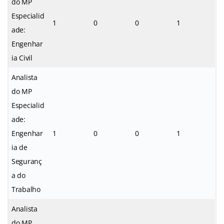
do MP
Especialid
1
0
0
1
ade:
Engenhar
ia Civil
Analista
do MP
Especialid
ade:
Engenhar
1
0
0
1
ia de
Seguranç
a do
Trabalho
Analista
do MP