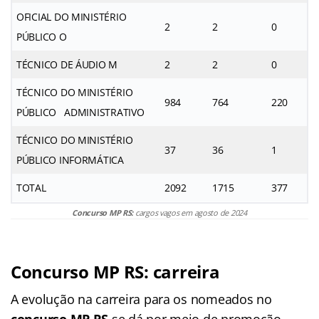
OFICIAL DO MINISTÉRIO
2
2
0
PÚBLICO O
TÉCNICO DE ÁUDIO M
2
2
0
TÉCNICO DO MINISTÉRIO
984
764
220
PÚBLICO ADMINISTRATIVO
TÉCNICO DO MINISTÉRIO
37
36
1
PÚBLICO INFORMÁTICA
TOTAL
2092
1715
377
Concurso MP RS:
cargos vagos em agosto de 2024
Concurso MP RS: carreira
A evolução na carreira para os nomeados no
concurso MP RS
se dá por meio de promoção,