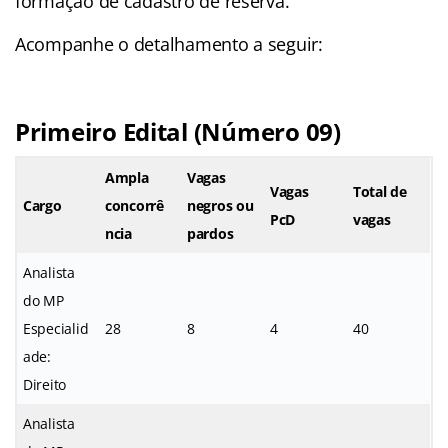
formação de cadastro de reserva.
Acompanhe o detalhamento a seguir:
Primeiro Edital (Número 09)
Ampla
Vagas
Vagas
Total de
Cargo
concorrê
negros ou
PcD
vagas
ncia
pardos
Analista
do MP
Especialid
28
8
4
40
ade:
Direito
Analista