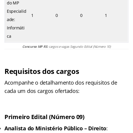
do MP
Especialid
1
0
0
1
ade:
Informáti
ca
Concurso MP RS:
cargos e vagas Segundo Edital (Número 10)
Requisitos dos cargos
Acompanhe o detalhamento dos requisitos de
cada um dos cargos ofertados:
Primeiro Edital (Número 09)
Analista do Ministério Público – Direito
: