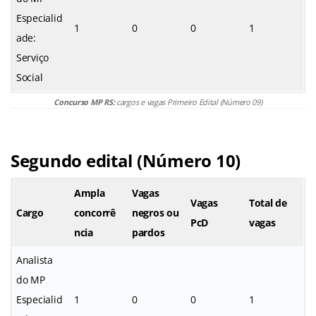
Especialid
1
0
0
1
ade:
Serviço
Social
Concurso MP RS:
cargos e vagas Primeiro Edital (Número 09)
Segundo edital (Número 10)
Ampla
Vagas
Vagas
Total de
Cargo
concorrê
negros ou
PcD
vagas
ncia
pardos
Analista
do MP
Especialid
1
0
0
1