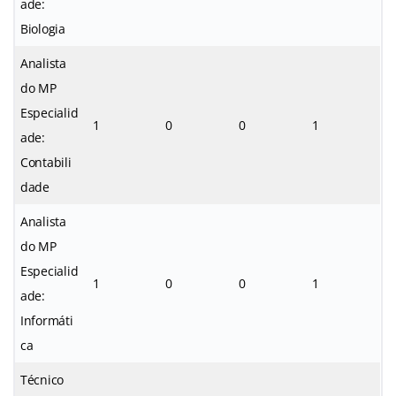
ade:
Biologia
Analista
do MP
Especialid
1
0
0
1
ade:
Contabili
dade
Analista
do MP
Especialid
1
0
0
1
ade:
Informáti
ca
Técnico