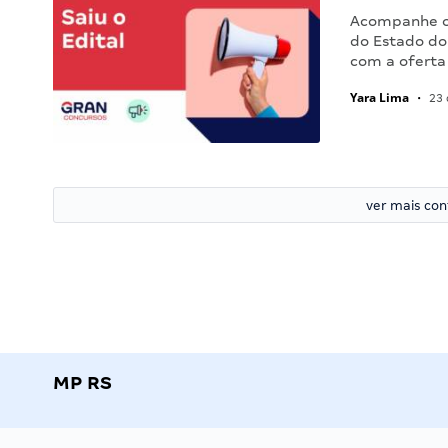
Acompanhe o 
do Estado do
com a oferta
Yara Lima
•
23 
ver mais co
MP RS