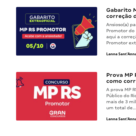
Gabarito M
correção 
Ansioso(a) p
Promotor do M
aqui a correç
Promotor extr
Lanna Sant'Ann
Prova MP 
como corri
A prova MP R
Público do Ri
mais de 3 mil
um total de
Lanna Sant'Ann