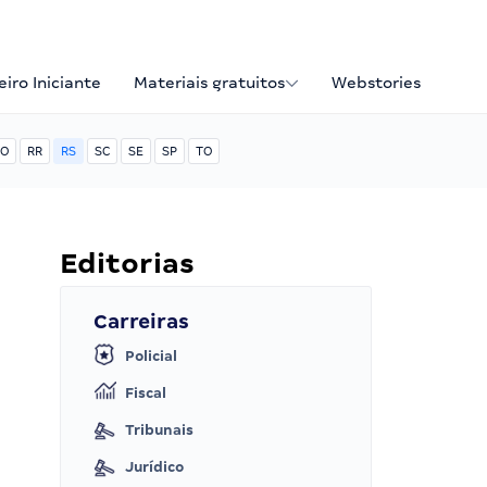
iro Iniciante
Materiais gratuitos
Webstories
O
RR
RS
SC
SE
SP
TO
Editorias
Carreiras
Policial
Fiscal
Tribunais
Jurídico