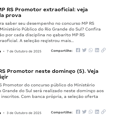
P RS Promotor extraoficial: veja
da prova
ara saber seu desempenho no concurso MP RS
inistério Público do Rio Grande do Sul? Confira
ão por cada disciplina no gabarito MP RS
aoficial. A seleção registrou mais…
a
Compartilhe:
•
7 de Outubro de 2025
RS Promotor neste domingo (5). Veja
gir
S Promotor do concurso público do Ministério
o Grande do Sul será realizado neste domingo aos
 inscritos. Com banca própria, a seleção oferta
…
a
Compartilhe:
•
3 de Outubro de 2025