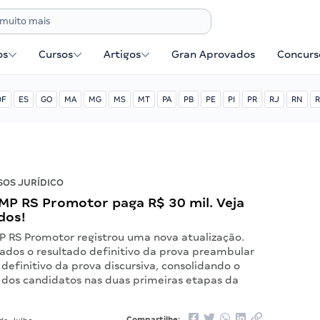
os
Cursos
Artigos
Gran Aprovados
Concurse
DF
ES
GO
MA
MG
MS
MT
PA
PB
PE
PI
PR
RJ
RN
R
OS JURÍDICO
MP RS Promotor paga R$ 30 mil. Veja
dos!
P RS Promotor registrou uma nova atualização.
ados o resultado definitivo da prova preambular
 definitivo da prova discursiva, consolidando o
os candidatos nas duas primeiras etapas da
Compartilhe: