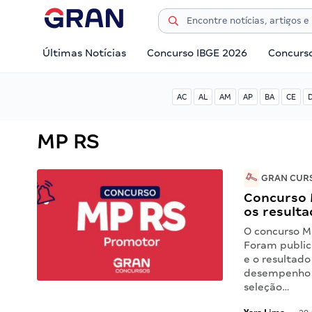
Últimas Notícias
Concurso IBGE 2026
Concurs
AC
AL
AM
AP
BA
CE
MP RS
GRAN CURS
Concurso 
os resulta
O concurso M
Foram public
e o resultado
desempenho d
seleção…