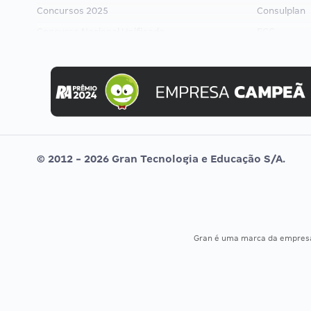
Concursos 2025
Consulplan
Concurso Nacional Unificado
FCC
Concurso Ibama
FGV
Concurso MPU
Idecan
Editais publicados
Selecon
Uniase
Vunesp
© 2012 - 2026 Gran Tecnologia e Educação S/A.
Gran é uma marca da empre