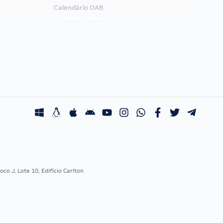
Calendário OAB
Questões OAB
Recursos OAB
Exame de Ordem
co J, Lote 10, Edifício Carlton