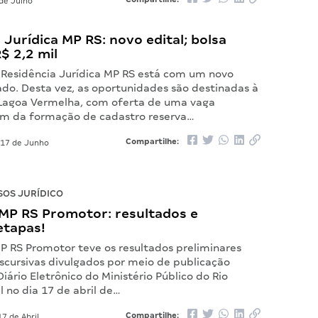
de Julho
 Jurídica MP RS: novo edital; bolsa
$ 2,2 mil
 Residência Jurídica MP RS está com um novo
ado. Desta vez, as oportunidades são destinadas à
Lagoa Vermelha, com oferta de uma vaga
ém da formação de cadastro reserva…
Compartilhe:
17 de Junho
OS JURÍDICO
MP RS Promotor: resultados e
etapas!
P RS Promotor teve os resultados preliminares
iscursivas divulgados por meio de publicação
Diário Eletrônico do Ministério Público do Rio
 no dia 17 de abril de…
Compartilhe:
7 de Abril