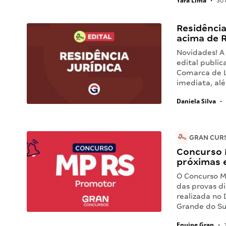
Yara Lima
•
30 
Residência
acima de R
Novidades! A
edital public
Comarca de 
imediata, al
Daniela Silva
•
GRAN CURS
Concurso 
próximas 
O Concurso M
das provas d
realizada no 
Grande do Sul
Equipe Gran
•
1