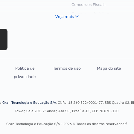
Concursos Fiscais
Concursos Jurídicos
Veja mais
Concursos Militares
Concursos Policiais
Concursos Saúde
Concursos Tribunais
Residência Multiprofissional
Política de
Termos de uso
Mapa do site
privacidade
sa
Gran Tecnologia e Educação S/A
, CNPJ: 18.260.822/0001-77, SBS Quadra 02, Blo
Tower, Sala 201, 2º Andar, Asa Sul, Brasília-DF, CEP 70.070-120.
Gran Tecnologia e Educação S/A - 2026 © Todos os direitos reservados ®