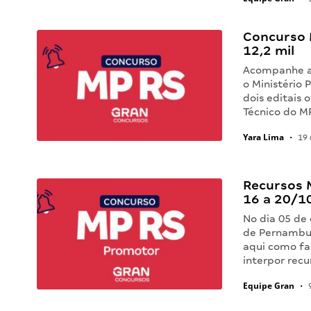
Concurso 
12,2 mil
Acompanhe as
o Ministério 
dois editais 
Técnico do M
Yara Lima
•
19 
Recursos 
16 a 20/1
No dia 05 de 
de Pernambuc
aqui como fa
interpor rec
Equipe Gran
•
9