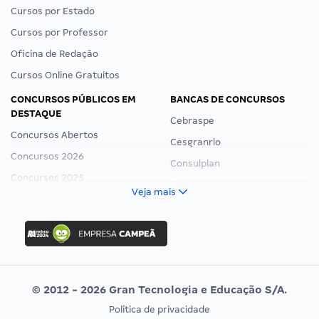
Cursos por Estado
Cursos por Professor
Oficina de Redação
Cursos Online Gratuitos
CONCURSOS PÚBLICOS EM
BANCAS DE CONCURSOS
DESTAQUE
Cebraspe
Concursos Abertos
Cesgranrio
Concursos 2026
Consulplan
Concursos 2025
FCC
Veja mais
Concurso Nacional Unificado
FGV
Concurso Ibama
Idecan
Concurso MPU
Selecon
Editais publicados
Uniase
© 2012 - 2026 Gran Tecnologia e Educação S/A.
Vunesp
Política de privacidade
CONCURSOS POR PROFISSÃO
EXAME DE ORDEM