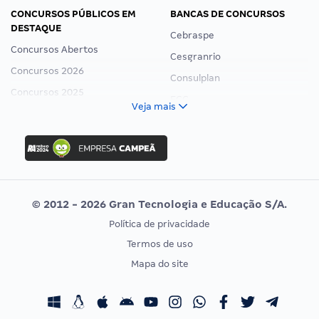
CONCURSOS PÚBLICOS EM
BANCAS DE CONCURSOS
DESTAQUE
Cebraspe
Concursos Abertos
Cesgranrio
Concursos 2026
Consulplan
Concursos 2025
FCC
Veja mais
Concurso Nacional Unificado
FGV
Concurso Ibama
Idecan
Concurso MPU
Selecon
Editais publicados
Uniase
© 2012 - 2026 Gran Tecnologia e Educação S/A.
Vunesp
Política de privacidade
CONCURSOS POR PROFISSÃO
EXAME DE ORDEM
Termos de uso
Concursos Administrativos
OAB
Mapa do site
Concursos Educação
Prova OAB
Concursos Fiscais
Calendário OAB
Concursos Jurídicos
Questões OAB