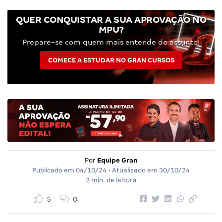
QUER CONQUISTAR A SUA APROVAÇÃO NO
MPU?
Prepare-se com quem mais entende do assunto!
COMECE A ESTUDAR NO GRAN CURSOS
Por
Equipe Gran
Publicado em
04/10/24
• Atualizado em
30/10/24
2 min. de leitura
5
0