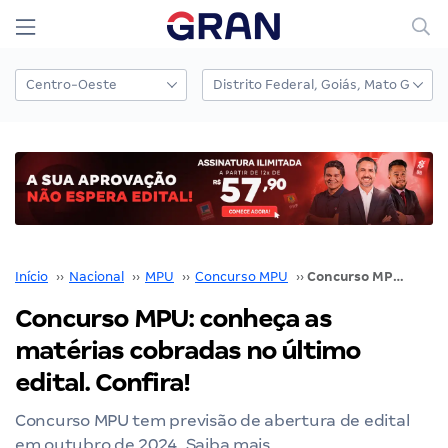
Início
››
Nacional
››
MPU
››
Concurso MPU
››
Concurso MPU: conheça as matérias cobradas no último edital. Confira!
Concurso MPU: conheça as
matérias cobradas no último
edital. Confira!
Concurso MPU tem previsão de abertura de edital
em outubro de 2024. Saiba mais.