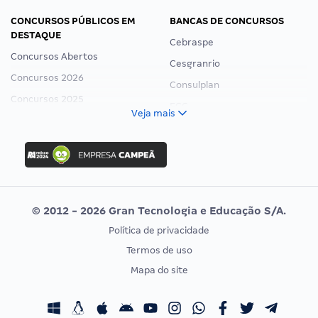
CONCURSOS PÚBLICOS EM
BANCAS DE CONCURSOS
DESTAQUE
Cebraspe
Concursos Abertos
Cesgranrio
Concursos 2026
Consulplan
Concursos 2025
FCC
Veja mais
Concurso Nacional Unificado
FGV
Concurso Ibama
Idecan
Concurso MPU
Selecon
Editais publicados
Uniase
© 2012 - 2026 Gran Tecnologia e Educação S/A.
Vunesp
Política de privacidade
CONCURSOS POR PROFISSÃO
EXAME DE ORDEM
Termos de uso
Concursos Administrativos
OAB
Mapa do site
Concursos Educação
Prova OAB
Concursos Fiscais
Calendário OAB