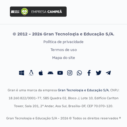
FGV
Concurso Ibama
Idecan
Concurso MPU
Selecon
Editais publicados
Uniase
© 2012 - 2026 Gran Tecnologia e Educação S/A.
Vunesp
Política de privacidade
CONCURSOS POR PROFISSÃO
EXAME DE ORDEM
Termos de uso
Concursos Administrativos
OAB
Mapa do site
Concursos Educação
Prova OAB
Concursos Fiscais
Calendário OAB
Concursos Jurídicos
Questões OAB
Concursos Militares
Recursos OAB
Gran é uma marca da empresa
Gran Tecnologia e Educação S/A
, CNPJ:
Concursos Policiais
Exame de Ordem
18.260.822/0001-77, SBS Quadra 02, Bloco J, Lote 10, Edifício Carlton
Concursos Saúde
Tower, Sala 201, 2º Andar, Asa Sul, Brasília-DF, CEP 70.070-120.
Concursos Tribunais
Gran Tecnologia e Educação S/A - 2026 © Todos os direitos reservados ®
Residência Multiprofissional