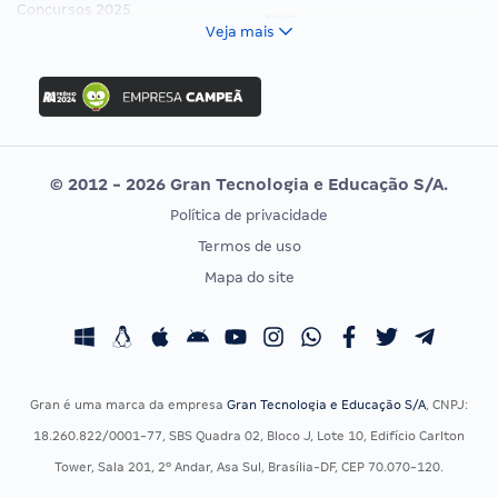
Concursos 2025
FCC
Veja mais
Concurso Nacional Unificado
FGV
Concurso Ibama
Idecan
Concurso MPU
Selecon
Editais publicados
Uniase
© 2012 - 2026 Gran Tecnologia e Educação S/A.
Vunesp
Política de privacidade
CONCURSOS POR PROFISSÃO
EXAME DE ORDEM
Termos de uso
Concursos Administrativos
OAB
Mapa do site
Concursos Educação
Prova OAB
Concursos Fiscais
Calendário OAB
Concursos Jurídicos
Questões OAB
Concursos Militares
Recursos OAB
Gran é uma marca da empresa
Gran Tecnologia e Educação S/A
, CNPJ:
Concursos Policiais
Exame de Ordem
18.260.822/0001-77, SBS Quadra 02, Bloco J, Lote 10, Edifício Carlton
Concursos Saúde
Tower, Sala 201, 2º Andar, Asa Sul, Brasília-DF, CEP 70.070-120.
Concursos Tribunais