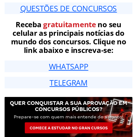
QUESTÕES DE CONCURSOS
Receba
gratuitamente
no seu
celular as principais notícias do
mundo dos concursos. Clique no
link abaixo e inscreva-se:
WHATSAPP
TELEGRAM
QUER CONQUISTAR A SUA APROVAÇÃO EM
CONCURSOS PÚBLICOS?
Prepare-se com quem mais entende do assunto!
COMECE A ESTUDAR NO GRAN CURSOS