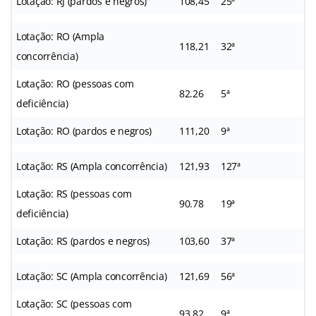
Lotação: RJ (pardos e negros)
108,45
25ª
Lotação: RO (Ampla
118,21
32ª
concorrência)
Lotação: RO (pessoas com
82.26
5ª
deficiência)
Lotação: RO (pardos e negros)
111,20
9ª
Lotação: RS (Ampla concorrência)
121,93
127ª
Lotação: RS (pessoas com
90.78
19ª
deficiência)
Lotação: RS (pardos e negros)
103,60
37ª
Lotação: SC (Ampla concorrência)
121,69
56ª
Lotação: SC (pessoas com
93.82
9ª