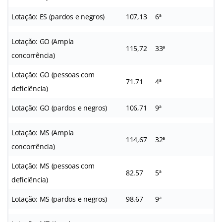
Lotação: ES (pardos e negros)
107,13
6ª
Lotação: GO (Ampla
115,72
33ª
concorrência)
Lotação: GO (pessoas com
71.71
4ª
deficiência)
Lotação: GO (pardos e negros)
106,71
9ª
Lotação: MS (Ampla
114,67
32ª
concorrência)
Lotação: MS (pessoas com
82.57
5ª
deficiência)
Lotação: MS (pardos e negros)
98.67
9ª