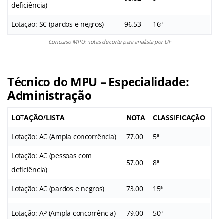
deficiência)
Lotação: SC (pardos e negros)
96.53
16ª
Concurso MPU: notas de corte para analista por UF
Técnico do MPU – Especialidade:
Administração
LOTAÇÃO/LISTA
NOTA
CLASSIFICAÇÃO
Lotação: AC (Ampla concorrência)
77.00
5ª
Lotação: AC (pessoas com
57.00
8ª
deficiência)
Lotação: AC (pardos e negros)
73.00
15ª
Lotação: AP (Ampla concorrência)
79.00
50ª