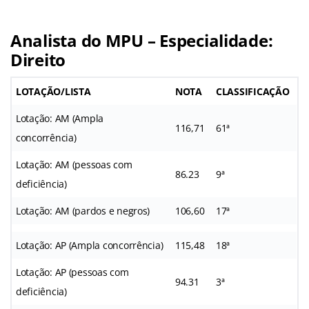
Analista do MPU – Especialidade:
Direito
LOTAÇÃO/LISTA
NOTA
CLASSIFICAÇÃO
Lotação: AM (Ampla
116,71
61ª
concorrência)
Lotação: AM (pessoas com
86.23
9ª
deficiência)
Lotação: AM (pardos e negros)
106,60
17ª
Lotação: AP (Ampla concorrência)
115,48
18ª
Lotação: AP (pessoas com
94.31
3ª
deficiência)