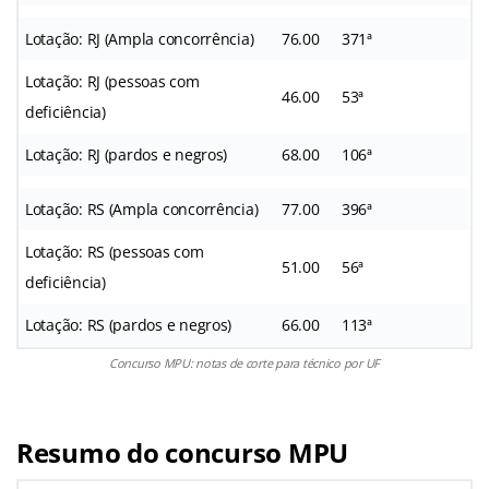
Lotação: RJ (Ampla concorrência)
76.00
371ª
Lotação: RJ (pessoas com
46.00
53ª
deficiência)
Lotação: RJ (pardos e negros)
68.00
106ª
Lotação: RS (Ampla concorrência)
77.00
396ª
Lotação: RS (pessoas com
51.00
56ª
deficiência)
Lotação: RS (pardos e negros)
66.00
113ª
Concurso MPU: notas de corte para técnico por UF
Resumo do concurso MPU