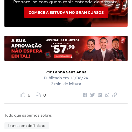
Prepare-se com quem mais entende do assunto!
COMECE A ESTUDAR NO GRAN CURSOS
Por
Lanna Sant'Anna
Publicado em
13/06/24
2 min. de leitura
6
0
Tudo que sabemos sobre:
banca em definicao