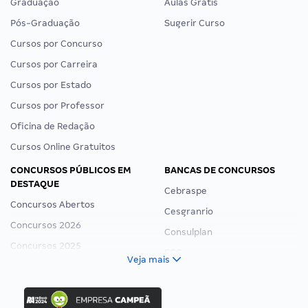
Graduação
Aulas Grátis
Pós-Graduação
Sugerir Curso
Cursos por Concurso
Cursos por Carreira
Cursos por Estado
Cursos por Professor
Oficina de Redação
Cursos Online Gratuitos
CONCURSOS PÚBLICOS EM
BANCAS DE CONCURSOS
DESTAQUE
Cebraspe
Concursos Abertos
Cesgranrio
Concursos 2026
Consulplan
Concursos 2025
FCC
Veja mais
Concurso Nacional Unificado
FGV
Concurso Ibama
Idecan
Concurso MPU