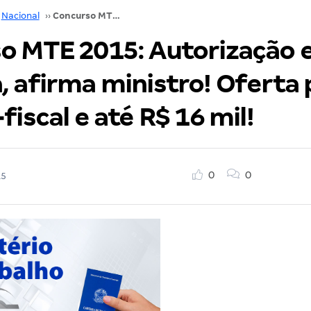
Nacional
››
Concurso MTE 2015: Autorização está próxima, afirma ministro! Oferta para auditor-fiscal e até R$ 16 mil!
o MTE 2015: Autorização 
, afirma ministro! Oferta 
fiscal e até R$ 16 mil!
0
0
15