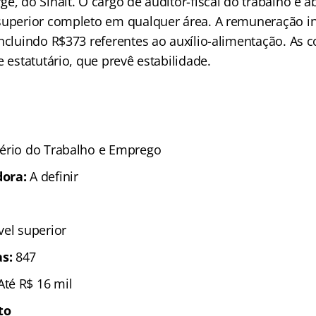
e, do Sinait. O cargo de auditor-fiscal do trabalho é 
superior completo em qualquer área. A remuneração ini
incluindo R$373 referentes ao auxílio-alimentação. As 
e estatutário, que prevê estabilidade.
tério do Trabalho e Emprego
dora:
A definir
ível superior
s:
847
Até R$ 16 mil
to