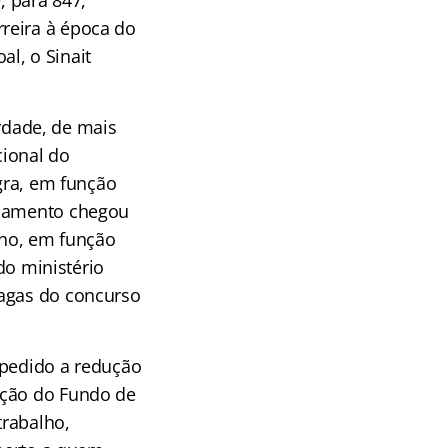
reira à época do
l, o Sinait
rdade, de mais
cional do
egra, em função
ejamento chegou
ano, em função
 do ministério
vagas do concurso
mpedido a redução
ação do Fundo de
trabalho,