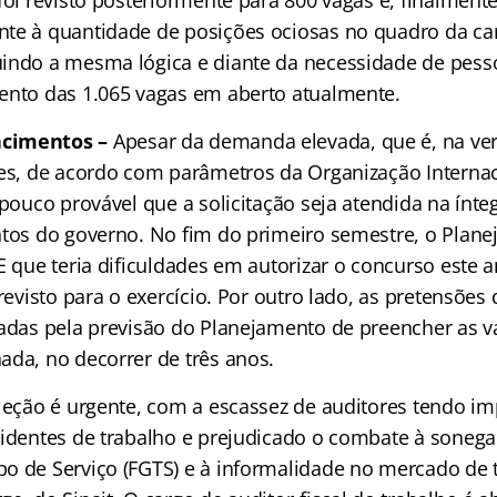
te à quantidade de posições ociosas no quadro da car
indo a mesma lógica e diante da necessidade de pessoa
ento das 1.065 vagas em aberto atualmente.
cimentos –
Apesar da demanda elevada, que é, na ve
res, de acordo com parâmetros da Organização Interna
 pouco provável que a solicitação seja atendida na ínt
ntos do governo. No fim do primeiro semestre, o Plan
E que teria dificuldades em autorizar o concurso este 
previsto para o exercício. Por outro lado, as pretensões
tadas pela previsão do Planejamento de preencher as 
ada, no decorrer de três anos.
eleção é urgente, com a escassez de auditores tendo i
cidentes de trabalho e prejudicado o combate à soneg
o de Serviço (FGTS) e à informalidade no mercado de 