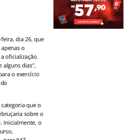
feira, dia 26, que
o apenas o
a oficialização.
 alguns dias”,
para o exercício
 do
urso mte 2015
 categoria que o
ebruçaria sobre o
 Inicialmente, o
urso,
, para 847,