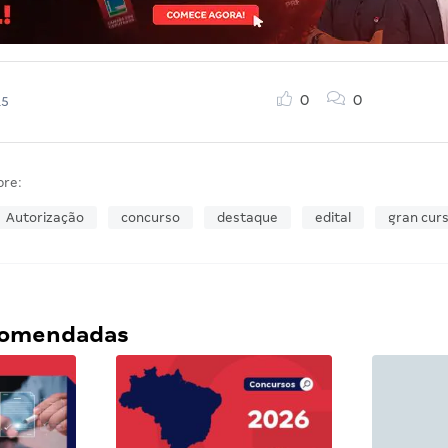
0
0
15
bre:
Autorização
concurso
destaque
edital
gran curs
ecomendadas