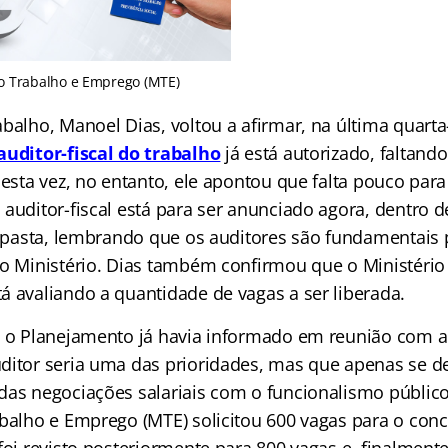
do Trabalho e Emprego (MTE)
balho, Manoel Dias, voltou a afirmar, na última quarta-
auditor-fiscal do trabalho
já está autorizado, faltand
Desta vez, no entanto, ele apontou que falta pouco para 
auditor-fiscal está para ser anunciado agora, dentro de
a pasta, lembrando que os auditores são fundamentais 
do Ministério. Dias também confirmou que o Ministério
á avaliando a quantidade de vagas a ser liberada.
conc
, o Planejamento já havia informado em reunião com a
ditor seria uma das prioridades, mas que apenas se d
das negociações salariais com o funcionalismo público.
abalho e Emprego (MTE) solicitou 600 vagas para o conc
foi revisto posteriormente para 800 vagas e, finalmente