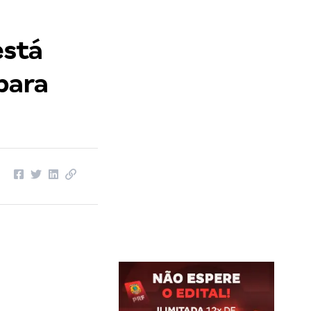
está
para