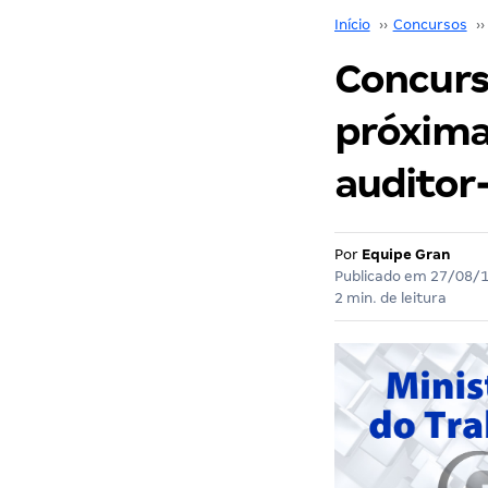
Início
››
Concursos
››
Concurs
próxima
auditor-
Por
Equipe Gran
Publicado em
27/08/
2 min. de leitura