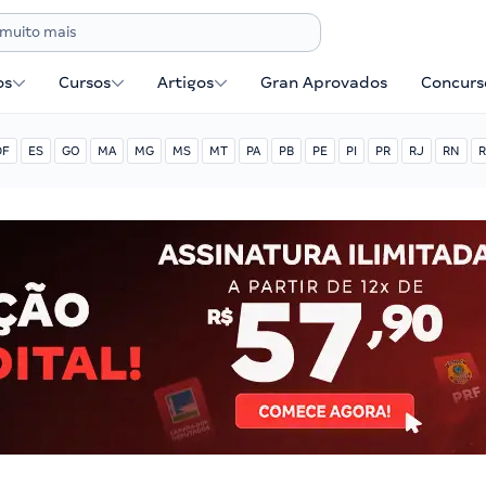
os
Cursos
Artigos
Gran Aprovados
Concurse
DF
ES
GO
MA
MG
MS
MT
PA
PB
PE
PI
PR
RJ
RN
R