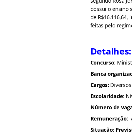
segundo Rosa Jorg
possui o ensino 
de R$16.116,64, 
feitas pelo regim
Detalhes:
Concurso
: Minis
Banca organiza
Cargos:
Diversos
Escolaridade
: N
Número de vaga
Remuneração
: 
Situação: Previs