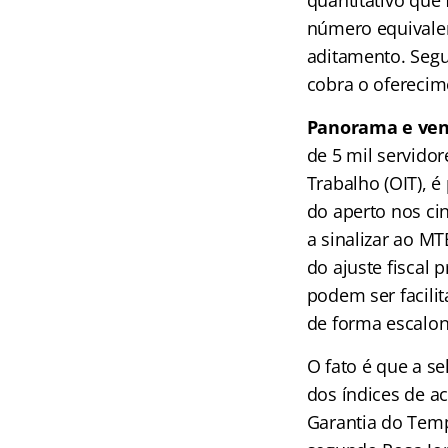
número equivalen
aditamento. Segu
cobra o oferecim
Panorama e ven
de 5 mil servido
Trabalho (OIT), é
do aperto nos ci
a sinalizar ao MT
do ajuste fiscal 
podem ser facili
de forma escalon
O fato é que a s
dos índices de a
Garantia do Temp