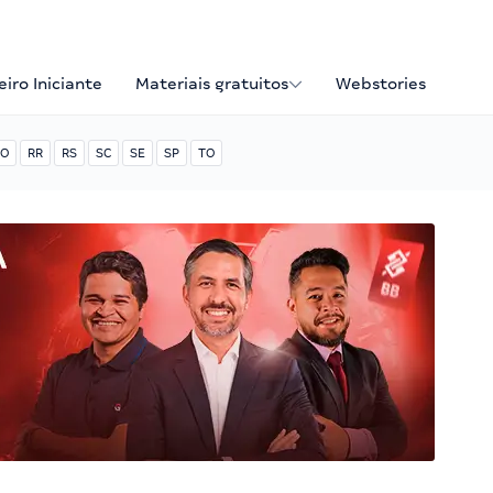
iro Iniciante
Materiais gratuitos
Webstories
O
RR
RS
SC
SE
SP
TO