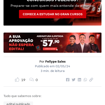
Prepare-se com quem mais entende do assunto!
COMECE A ESTUDAR NO GRAN CURSOS
Por
Fellype Sales
Publicado em
02/05/24
3 min. de leitura
19
0
Tudo que sabemos sobre:
edital publicado