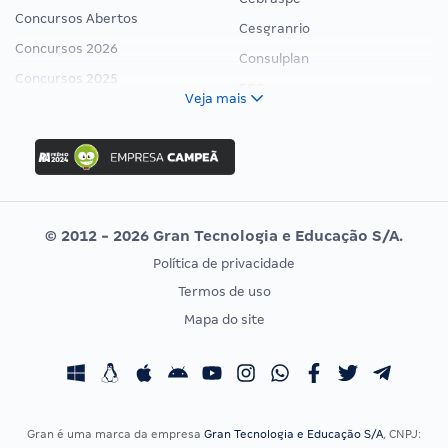
Concursos Abertos
Cesgranrio
Concursos 2026
Consulplan
Concursos 2025
FCC
Veja mais
Concurso Nacional Unificado
FGV
Concurso Ibama
Idecan
Concurso MPU
Selecon
Editais publicados
Uniase
© 2012 - 2026 Gran Tecnologia e Educação S/A.
Vunesp
Política de privacidade
CONCURSOS POR PROFISSÃO
EXAME DE ORDEM
Termos de uso
Concursos Administrativos
OAB
Mapa do site
Concursos Educação
Prova OAB
Concursos Fiscais
Calendário OAB
Concursos Jurídicos
Questões OAB
Concursos Militares
Recursos OAB
Gran é uma marca da empresa
Gran Tecnologia e Educação S/A
, CNPJ: