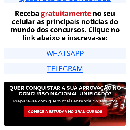
Receba
gratuitamente
no seu
celular as principais notícias do
mundo dos concursos. Clique no
link abaixo e inscreva-se:
WHATSAPP
TELEGRAM
QUER CONQUISTAR A SUA APROVAÇÃO NO
CONCURSO NACIONAL UNIFICADO?
Prepare-se com quem mais entende do assunto!
COMECE A ESTUDAR NO GRAN CURSOS