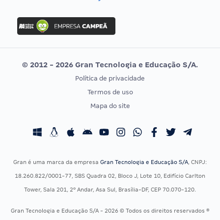
Concurso Nacional Unificado
FGV
Concurso Ibama
Idecan
Concurso MPU
Selecon
Editais publicados
Uniase
© 2012 - 2026 Gran Tecnologia e Educação S/A.
Vunesp
Política de privacidade
CONCURSOS POR PROFISSÃO
EXAME DE ORDEM
Termos de uso
Concursos Administrativos
OAB
Mapa do site
Concursos Educação
Prova OAB
Concursos Fiscais
Calendário OAB
Concursos Jurídicos
Questões OAB
Concursos Militares
Recursos OAB
Gran é uma marca da empresa
Gran Tecnologia e Educação S/A
, CNPJ:
Concursos Policiais
Exame de Ordem
18.260.822/0001-77, SBS Quadra 02, Bloco J, Lote 10, Edifício Carlton
Concursos Saúde
Tower, Sala 201, 2º Andar, Asa Sul, Brasília-DF, CEP 70.070-120.
Concursos Tribunais
Gran Tecnologia e Educação S/A - 2026 © Todos os direitos reservados ®
Residência Multiprofissional