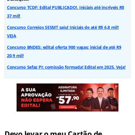
Concurso TCDF: Edital PUBLICADO!. Iniciais até incríveis R$
37 mil!
Concurso Correios SESMT saiu! Iniciais de até R$ 6,8 mil!
VEJA
Concurso BNDES: edital oferta 900 vagas; inicial de até R$
20,9 mil!
Concurso Sefaz PI: comissão formada! Edital em 2025. Veja!
Devo levar o meu Cartão de