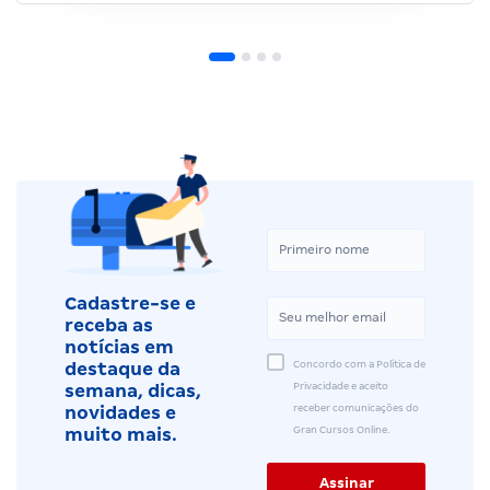
Cadastre-se e
receba as
notícias em
Concordo com a Política de
destaque da
Privacidade e aceito
semana, dicas,
receber comunicações do
novidades e
Gran Cursos Online.
muito mais.