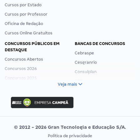
Cursos por Estado
Cursos por Professor
Oficina de Redação
Cursos Online Gratuitos
CONCURSOS PÚBLICOS EM
BANCAS DE CONCURSOS
DESTAQUE
Cebraspe
Concursos Abertos
Cesgranrio
Concursos 2026
Consulplan
Concursos 2025
FCC
Veja mais
Concurso Nacional Unificado
FGV
Concurso Ibama
Idecan
Concurso MPU
Selecon
Editais publicados
Uniase
© 2012 - 2026 Gran Tecnologia e Educação S/A.
Vunesp
Política de privacidade
CONCURSOS POR PROFISSÃO
EXAME DE ORDEM