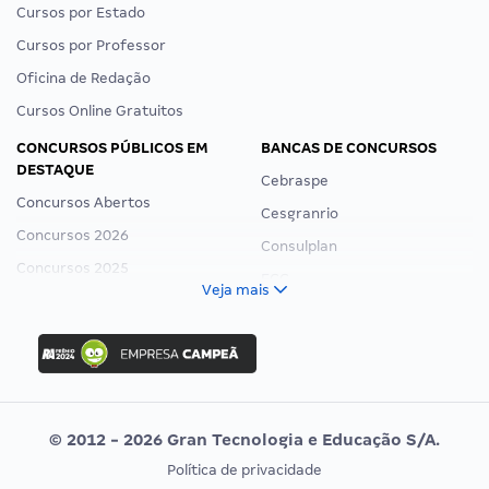
Cursos por Estado
Cursos por Professor
Oficina de Redação
Cursos Online Gratuitos
CONCURSOS PÚBLICOS EM
BANCAS DE CONCURSOS
DESTAQUE
Cebraspe
Concursos Abertos
Cesgranrio
Concursos 2026
Consulplan
Concursos 2025
FCC
Veja mais
Concurso Nacional Unificado
FGV
Concurso Ibama
Idecan
Concurso MPU
Selecon
Editais publicados
Uniase
© 2012 - 2026 Gran Tecnologia e Educação S/A.
Vunesp
Política de privacidade
CONCURSOS POR PROFISSÃO
EXAME DE ORDEM