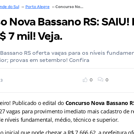
nde do Sul
››
Porto Alegre
››
Concurso Nova Bassano RS: SAIU! Inicial de até R$ 7 mil! Veja.
 Nova Bassano RS: SAIU! I
$ 7 mil! Veja.
Bassano RS oferta vagas para os níveis fundamen
ior; provas em setembro! Confira
0
0
23
eiro! Publicado o edital do
Concurso Nova Bassano R
27 vagas para provimento imediato mais cadastro de r
e níveis fundamental, médio, técnico e superior.
inicial que pode chegar a R$ 7.666,62, a prefeitura of