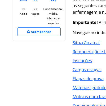
as seguintes carr
R$
27
Fundamental,
enfermagem e nu
7.666
vagas
médio,
técnico e
Importante!
A in
superior
Navegue no
índi
Acompanhar
Situação atual
Remuneração e b
Inscrições
Cargos e vagas
Etapas de prova
Materiais gratuit
Motivos para faz
Depoimentos de