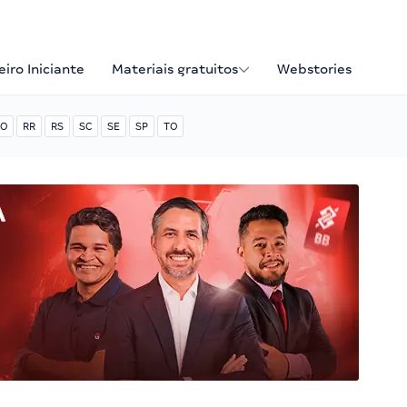
iro Iniciante
Materiais gratuitos
Webstories
O
RR
RS
SC
SE
SP
TO