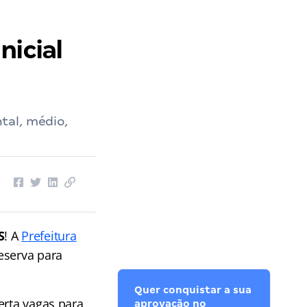
nicial
tal, médio,
S
! A
Prefeitura
eserva para
Quer conquistar a sua
erta vagas para
aprovação no