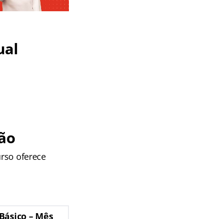
ual
ão
urso oferece
Básico – Mês