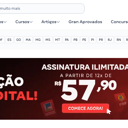
os
Cursos
Artigos
Gran Aprovados
Concurse
DF
ES
GO
MA
MG
MS
MT
PA
PB
PE
PI
PR
RJ
RN
R