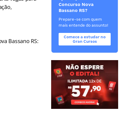
Concurso Nova
ação,
Bassano RS?
Prepare-se com quem
mais entende do assunto!
Comece a estudar no
ova Bassano RS:
Gran Cursos