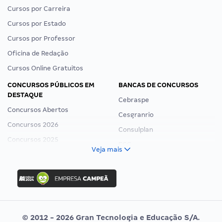
Cursos por Carreira
Cursos por Estado
Cursos por Professor
Oficina de Redação
Cursos Online Gratuitos
CONCURSOS PÚBLICOS EM
BANCAS DE CONCURSOS
DESTAQUE
Cebraspe
Concursos Abertos
Cesgranrio
Concursos 2026
Consulplan
Concursos 2025
FCC
Veja mais
Concurso Nacional Unificado
FGV
Concurso Ibama
Idecan
Concurso MPU
Selecon
Editais publicados
Uniase
© 2012 - 2026 Gran Tecnologia e Educação S/A.
Vunesp