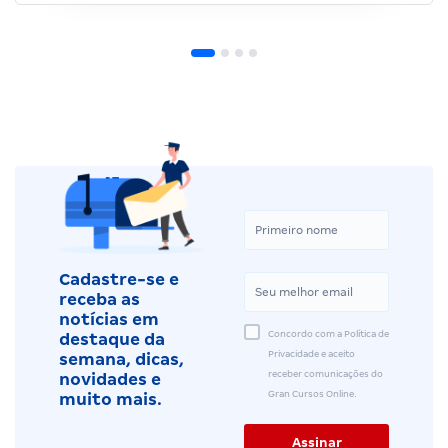
Cadastre-se e
receba as
notícias em
Concordo com a Política de
destaque da
Privacidade e aceito
semana, dicas,
receber comunicações do
novidades e
Gran Cursos Online.
muito mais.