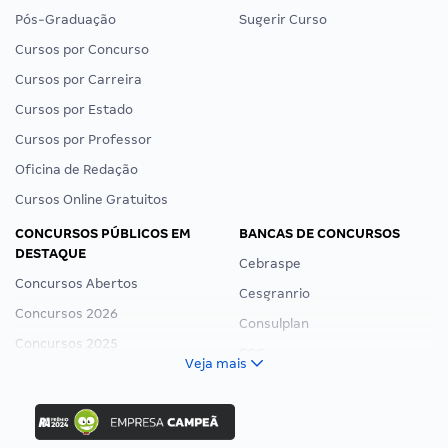
Pós-Graduação
Sugerir Curso
Cursos por Concurso
Cursos por Carreira
Cursos por Estado
Cursos por Professor
Oficina de Redação
Cursos Online Gratuitos
CONCURSOS PÚBLICOS EM
BANCAS DE CONCURSOS
DESTAQUE
Cebraspe
Concursos Abertos
Cesgranrio
Concursos 2026
Consulplan
Concursos 2025
FCC
Veja mais
Concurso Nacional Unificado
FGV
Concurso Ibama
Idecan
Concurso MPU
Selecon