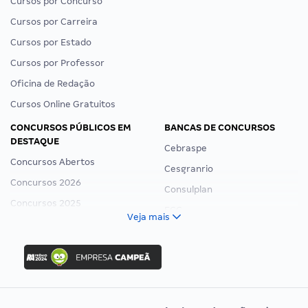
Cursos por Concurso
Cursos por Carreira
Cursos por Estado
Cursos por Professor
Oficina de Redação
Cursos Online Gratuitos
CONCURSOS PÚBLICOS EM
BANCAS DE CONCURSOS
DESTAQUE
Cebraspe
Concursos Abertos
Cesgranrio
Concursos 2026
Consulplan
Concursos 2025
FCC
Veja mais
Concurso Nacional Unificado
FGV
Concurso Ibama
Idecan
Concurso MPU
Selecon
Editais publicados
Uniase