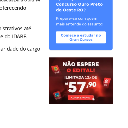
Concurso Ouro Preto
 oferecendo
do Oeste RO?
Prepare-se com quem
mais entende do assunto!
istrativos até
te do IDABE.
Comece a estudar no
Gran Cursos
laridade do cargo