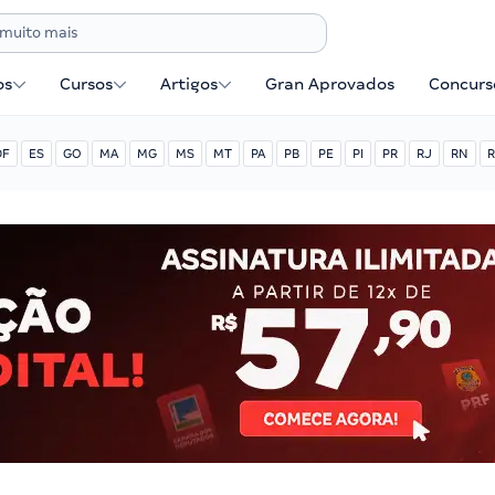
os
Cursos
Artigos
Gran Aprovados
Concurse
DF
ES
GO
MA
MG
MS
MT
PA
PB
PE
PI
PR
RJ
RN
R