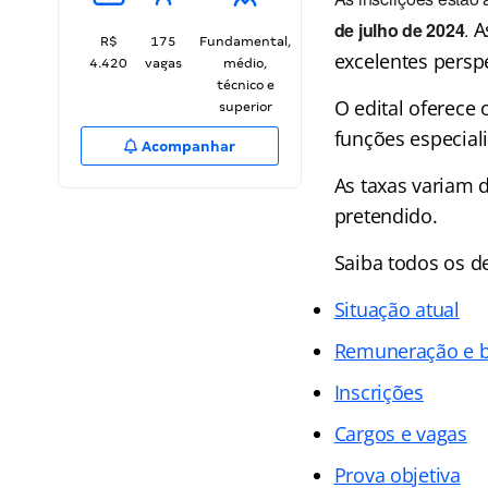
A
de julho de 2024
.
R$
175
Fundamental,
excelentes perspe
4.420
vagas
médio,
técnico e
O edital oferece 
superior
funções especiali
Acompanhar
As taxas variam 
pretendido.
Saiba todos os d
Situação atual
Remuneração e b
Inscrições
Cargos e vagas
Prova objetiva