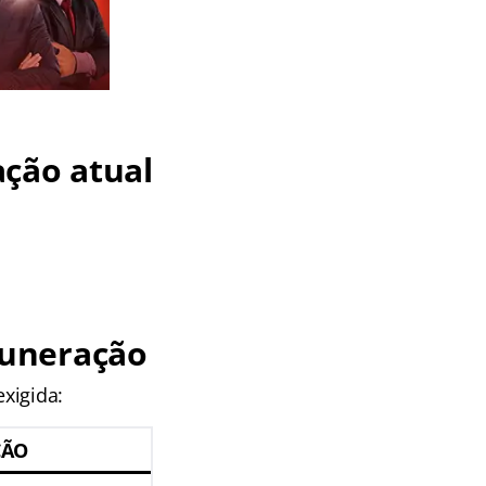
ação atual
muneração
xigida:
ÇÃO