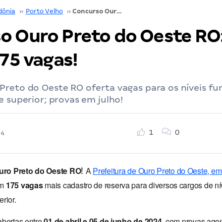
dônia
››
Porto Velho
››
Concurso Ouro Preto do Oeste RO: SAIU edital! 175 vagas!
o Ouro Preto do Oeste RO
175 vagas!
Preto do Oeste RO oferta vagas para os níveis f
e superior; provas em julho!
1
0
24
!
uro Preto do Oeste RO
A
Prefeitura de Ouro Preto do Oeste, e
om
175 vagas
mais cadastro de reserva para diversos cargos de ní
rior.
abertas entre
01 de abril e 05 de junho de 2024
, com provas age