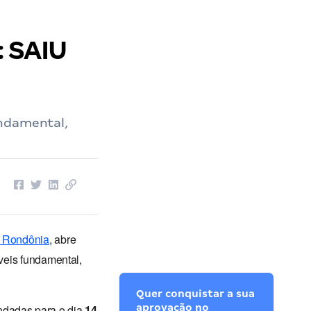
: SAIU
undamental,
m Rondônia
, abre
veis fundamental,
Quer conquistar a sua
ndadas para o dia
14
aprovação no