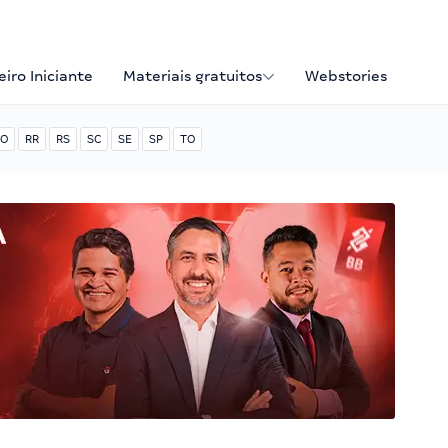
iro Iniciante
Materiais gratuitos
Webstories
O
RR
RS
SC
SE
SP
TO