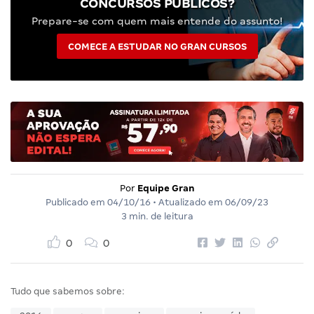
CONCURSOS PÚBLICOS?
Prepare-se com quem mais entende do assunto!
COMECE A ESTUDAR NO GRAN CURSOS
Por
Equipe Gran
Publicado em
04/10/16
• Atualizado em
06/09/23
3 min. de leitura
0
0
Tudo que sabemos sobre: