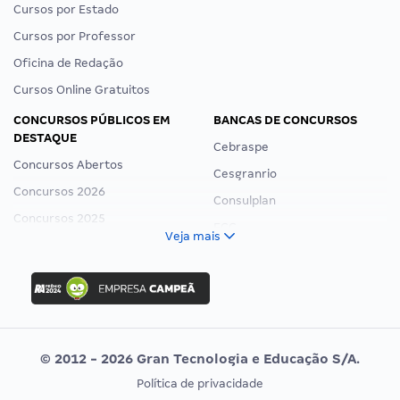
Cursos por Estado
Cursos por Professor
Oficina de Redação
Cursos Online Gratuitos
CONCURSOS PÚBLICOS EM
BANCAS DE CONCURSOS
DESTAQUE
Cebraspe
Concursos Abertos
Cesgranrio
Concursos 2026
Consulplan
Concursos 2025
FCC
Veja mais
Concurso Nacional Unificado
FGV
Concurso Ibama
Idecan
Concurso MPU
Selecon
Editais publicados
Uniase
© 2012 - 2026 Gran Tecnologia e Educação S/A.
Vunesp
Política de privacidade
CONCURSOS POR PROFISSÃO
EXAME DE ORDEM