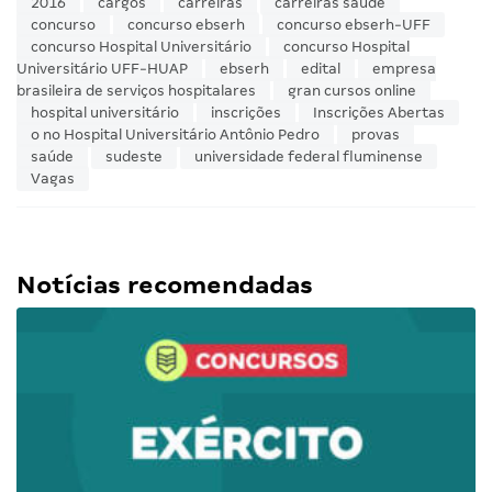
2016
cargos
carreiras
carreiras saúde
concurso
concurso ebserh
concurso ebserh-UFF
concurso Hospital Universitário
concurso Hospital
Universitário UFF-HUAP
ebserh
edital
empresa
brasileira de serviços hospitalares
gran cursos online
hospital universitário
inscrições
Inscrições Abertas
o no Hospital Universitário Antônio Pedro
provas
saúde
sudeste
universidade federal fluminense
Vagas
Notícias recomendadas