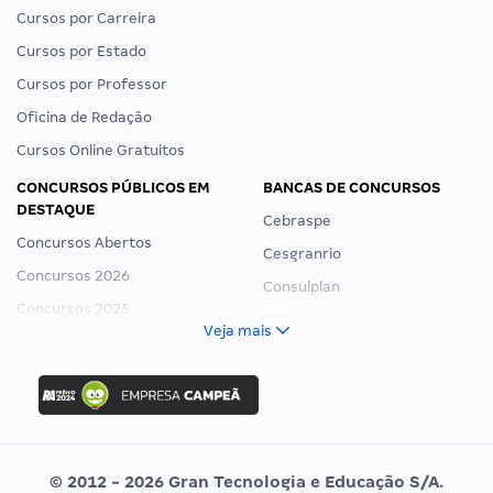
Cursos por Carreira
Cursos por Estado
Cursos por Professor
Oficina de Redação
Cursos Online Gratuitos
CONCURSOS PÚBLICOS EM
BANCAS DE CONCURSOS
DESTAQUE
Cebraspe
Concursos Abertos
Cesgranrio
Concursos 2026
Consulplan
Concursos 2025
FCC
Veja mais
Concurso Nacional Unificado
FGV
Concurso Ibama
Idecan
Concurso MPU
Selecon
Editais publicados
Uniase
© 2012 - 2026 Gran Tecnologia e Educação S/A.
Vunesp