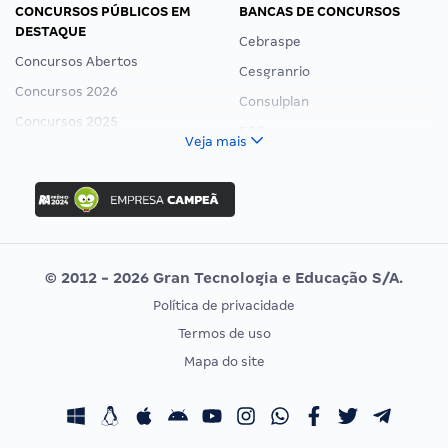
CONCURSOS PÚBLICOS EM
BANCAS DE CONCURSOS
DESTAQUE
Cebraspe
Concursos Abertos
Cesgranrio
Concursos 2026
Consulplan
Concursos 2025
FCC
Veja mais
Concurso Nacional Unificado
FGV
Concurso Ibama
Idecan
Concurso MPU
Selecon
Editais publicados
Uniase
© 2012 - 2026 Gran Tecnologia e Educação S/A.
Vunesp
Política de privacidade
CONCURSOS POR PROFISSÃO
EXAME DE ORDEM
Termos de uso
Concursos Administrativos
OAB
Mapa do site
Concursos Educação
Prova OAB
Concursos Fiscais
Calendário OAB
Concursos Jurídicos
Questões OAB