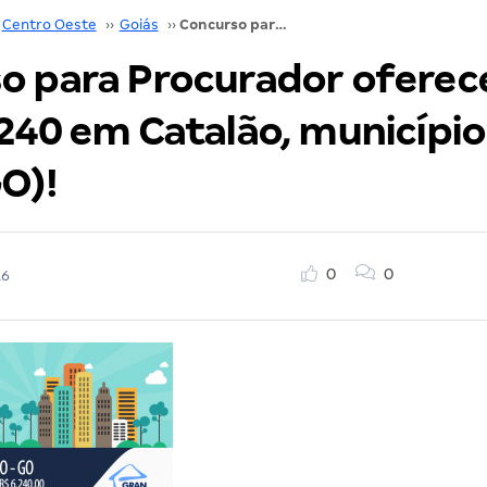
Centro Oeste
››
Goiás
››
Concurso para Procurador oferece inicial de R$ 6.240 em Catalão, município de Goiás (GO)!
 para Procurador oferece 
.240 em Catalão, município
O)!
0
0
16