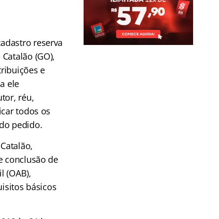
adastro reserva
 Catalão (GO),
tribuições e
a ele
tor, réu,
icar todos os
 do pedido.
 Catalão,
e conclusão de
l (OAB),
uisitos básicos