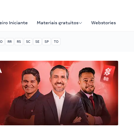
iro Iniciante
Materiais gratuitos
Webstories
O
RR
RS
SC
SE
SP
TO