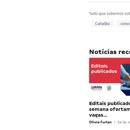
Tudo que sabemos so
Catalão
conc
Notícias r
Editais publicad
semana ofertam
vagas…
Olivia Furlan
•
26 de J