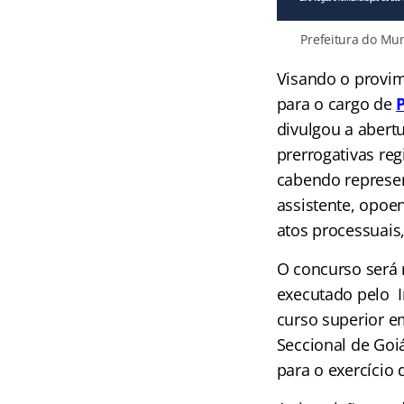
Prefeitura do Mun
Visando o provim
para o cargo de
divulgou a abertu
prerrogativas reg
cab
endo represen
assistente, opoe
atos processuais
O concurso será r
executado pelo I
curso superior e
Seccional de Goiá
para o exercício 