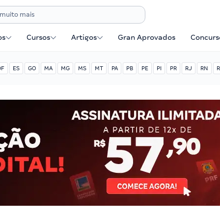
os
Cursos
Artigos
Gran Aprovados
Concurse
DF
ES
GO
MA
MG
MS
MT
PA
PB
PE
PI
PR
RJ
RN
R