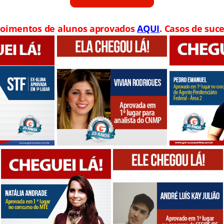
oimentos de alunos aprovados
AQUI
. Casos de suce