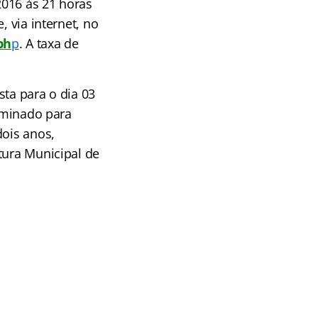
2016 às 21 horas
, via internet, no
ph
p
.
A taxa de
sta para o dia 03
erminado para
dois anos,
tura Municipal de