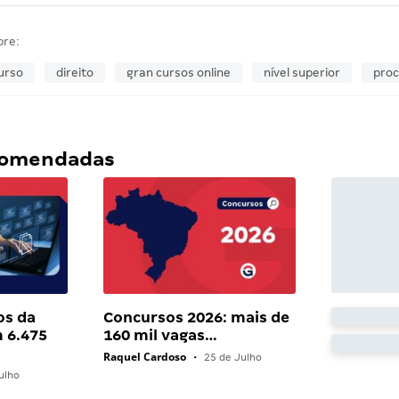
bre:
urso
direito
gran cursos online
nível superior
proc
ecomendadas
os da
Concursos 2026: mais de
 6.475
160 mil vagas…
Raquel Cardoso
•
25 de Julho
ulho