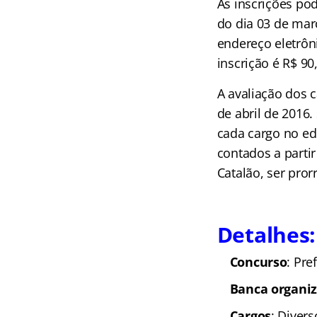
As inscrições pod
do dia 03 de març
endereço eletrô
inscrição é R$ 90
A avaliação dos c
de abril de 2016.
cada cargo no ed
contados a parti
Catalão, ser pro
Detalhes:
Concurso
: Pre
Banca organi
Cargos
: Divers