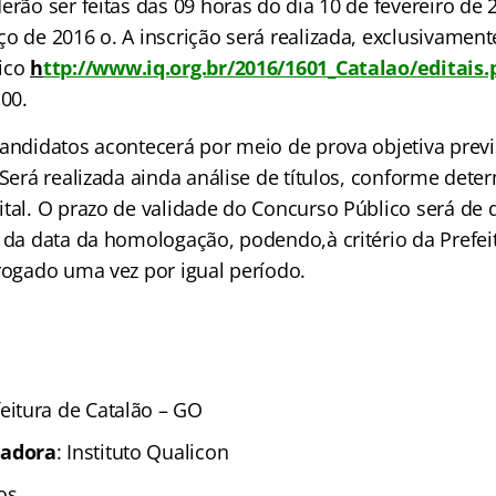
erão ser feitas das 09 horas do dia 10 de fevereiro de 
o de 2016 o. A inscrição será realizada, exclusivamente
nico
h
ttp://www.iq.org.br/2016/1601_Catalao/editais.
,00.
andidatos acontecerá por meio de prova objetiva previ
 Será realizada ainda análise de títulos, conforme det
ital. O prazo de validade do Concurso Público será de 
r da data da homologação, podendo,à critério da Prefei
rrogado uma vez por igual período.
feitura de Catalão – GO
zadora
: Instituto Qualicon
os