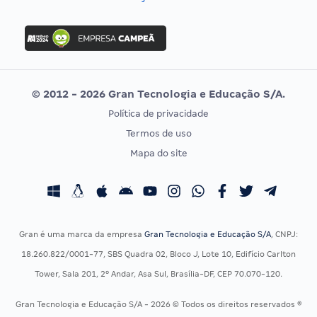
Concurso Nacional Unificado
FGV
Concurso Ibama
Idecan
Concurso MPU
Selecon
Editais publicados
Uniase
© 2012 - 2026 Gran Tecnologia e Educação S/A.
Vunesp
Política de privacidade
CONCURSOS POR PROFISSÃO
EXAME DE ORDEM
Termos de uso
Concursos Administrativos
OAB
Mapa do site
Concursos Educação
Prova OAB
Concursos Fiscais
Calendário OAB
Concursos Jurídicos
Questões OAB
Concursos Militares
Recursos OAB
Gran é uma marca da empresa
Gran Tecnologia e Educação S/A
, CNPJ:
Concursos Policiais
Exame de Ordem
18.260.822/0001-77, SBS Quadra 02, Bloco J, Lote 10, Edifício Carlton
Concursos Saúde
Tower, Sala 201, 2º Andar, Asa Sul, Brasília-DF, CEP 70.070-120.
Concursos Tribunais
Gran Tecnologia e Educação S/A - 2026 © Todos os direitos reservados ®
Residência Multiprofissional