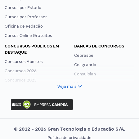
Cursos por Estado
Cursos por Professor
Oficina de Redação
Cursos Online Gratuitos
CONCURSOS PÚBLICOS EM
BANCAS DE CONCURSOS
DESTAQUE
Cebraspe
Concursos Abertos
Cesgranrio
Concursos 2026
Consulplan
Concursos 2025
FCC
Veja mais
Concurso Nacional Unificado
FGV
Concurso Ibama
Idecan
Concurso MPU
Selecon
Editais publicados
Uniase
© 2012 - 2026 Gran Tecnologia e Educação S/A.
Vunesp
Política de privacidade