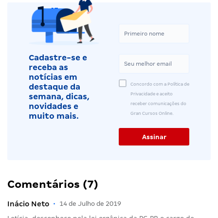
Cadastre-se e
receba as
notícias em
Concordo com a Política de
destaque da
Privacidade e aceito
semana, dicas,
receber comunicações do
novidades e
Gran Cursos Online.
muito mais.
Comentários (7)
Inácio Neto
•
14 de Julho de 2019