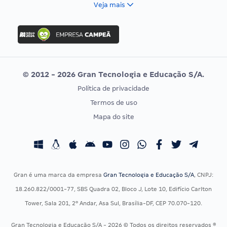
Veja mais
Concurso Nacional Unificado
FGV
Concurso Ibama
Idecan
Concurso MPU
Selecon
Editais publicados
Uniase
© 2012 - 2026 Gran Tecnologia e Educação S/A.
Vunesp
Política de privacidade
CONCURSOS POR PROFISSÃO
EXAME DE ORDEM
Termos de uso
Concursos Administrativos
OAB
Mapa do site
Concursos Educação
Prova OAB
Concursos Fiscais
Calendário OAB
Concursos Jurídicos
Questões OAB
Concursos Militares
Recursos OAB
Gran é uma marca da empresa
Gran Tecnologia e Educação S/A
, CNPJ:
Concursos Policiais
Exame de Ordem
18.260.822/0001-77, SBS Quadra 02, Bloco J, Lote 10, Edifício Carlton
Concursos Saúde
Tower, Sala 201, 2º Andar, Asa Sul, Brasília-DF, CEP 70.070-120.
Concursos Tribunais
Gran Tecnologia e Educação S/A - 2026 © Todos os direitos reservados ®