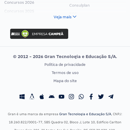
Concursos 2026
Consulplan
Concursos 2025
FCC
Veja mais
Concurso Nacional Unificado
FGV
Concurso Ibama
Idecan
Concurso MPU
Selecon
Editais publicados
Uniase
© 2012 - 2026 Gran Tecnologia e Educação S/A.
Vunesp
Política de privacidade
CONCURSOS POR PROFISSÃO
EXAME DE ORDEM
Termos de uso
Concursos Administrativos
OAB
Mapa do site
Concursos Educação
Prova OAB
Concursos Fiscais
Calendário OAB
Concursos Jurídicos
Questões OAB
Concursos Militares
Recursos OAB
Gran é uma marca da empresa
Gran Tecnologia e Educação S/A
, CNPJ:
Concursos Policiais
Exame de Ordem
18.260.822/0001-77, SBS Quadra 02, Bloco J, Lote 10, Edifício Carlton
Concursos Saúde