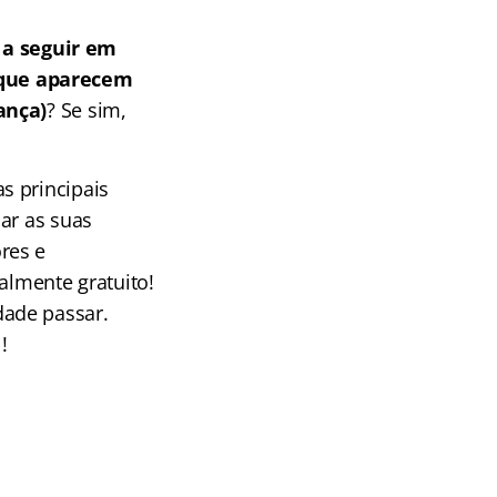
a seguir em
 que aparecem
ança)
? Se sim,
s principais
ar as suas
res e
almente gratuito!
dade passar.
!