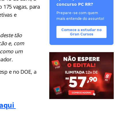
concurso PC RR?
o 175 vagas, para
Prepare-se com quem
tivas e
mais entende do assunto!
Comece a estudar no
deste tão
Gran Cursos
ção e, com
s, como um
nador.
nesp e no DOE, a
 aqui