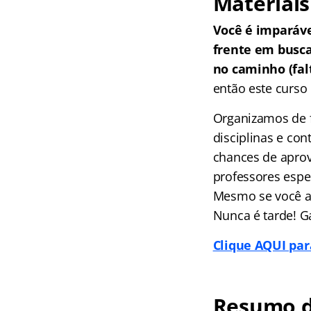
Materiais
Você é imparáv
frente em busc
no caminho (falt
então este curso 
Organizamos de f
disciplinas e co
chances de aprov
professores espec
Mesmo se você ai
Nunca é tarde! G
Clique AQUI par
Resumo d