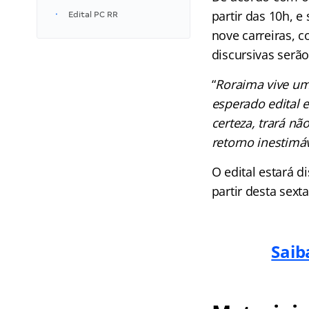
partir das 10h, e
Edital PC RR
nove carreiras, c
discursivas serã
“
Roraima vive um
esperado edital 
certeza, trará n
retorno inestimá
O edital estará 
partir desta sext
Saib