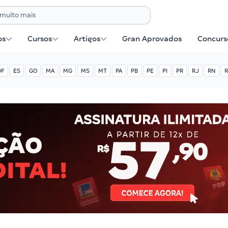
os
Cursos
Artigos
Gran Aprovados
Concurse
DF
ES
GO
MA
MG
MS
MT
PA
PB
PE
PI
PR
RJ
RN
R