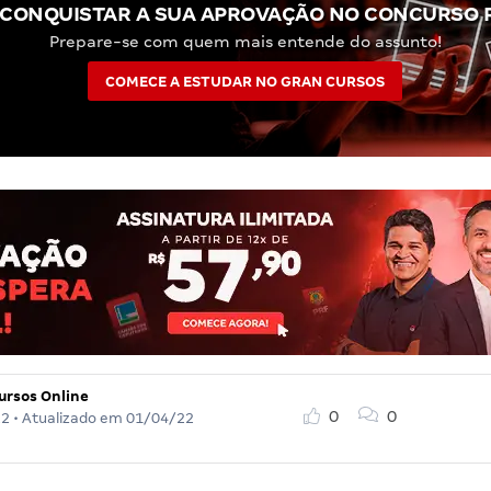
CONQUISTAR A SUA APROVAÇÃO NO CONCURSO P
Prepare-se com quem mais entende do assunto!
COMECE A ESTUDAR NO GRAN CURSOS
ursos Online
0
0
22
• Atualizado em
01/04/22