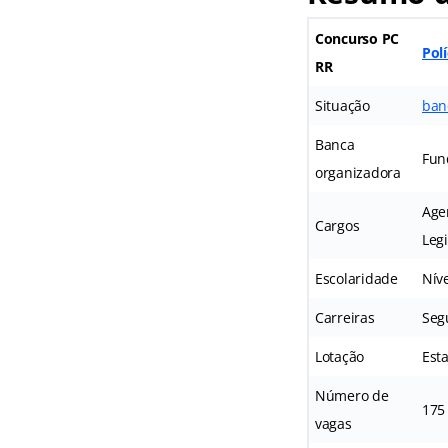
Concurso PC
Polí
RR
Situação
ban
Banca
Fun
organizadora
Agen
Cargos
Legi
Escolaridade
Nív
Carreiras
Seg
Lotação
Est
Número de
175
vagas