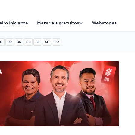
iro Iniciante
Materiais gratuitos
Webstories
O
RR
RS
SC
SE
SP
TO