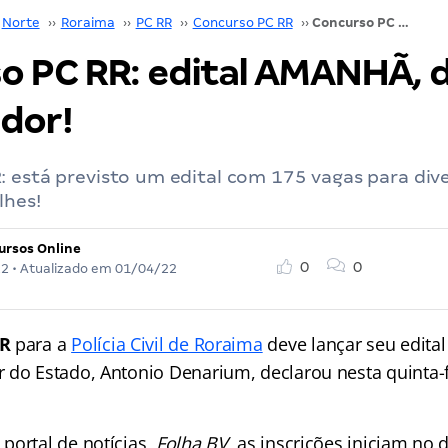
Norte
››
Roraima
››
PC RR
››
Concurso PC RR
››
Concurso PC RR: edital AMANHÃ, diz governador!
o PC RR: edital AMANHÃ, d
dor!
 está previsto um edital com 175 vagas para dive
lhes!
ursos Online
0
0
22
• Atualizado em
01/04/22
RR
para a
Polícia Civil de Roraima
deve lançar seu edita
 do Estado, Antonio Denarium, declarou nesta quinta-f
portal de notícias,
Folha BV
, as inscrições iniciam no d