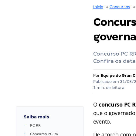
Início
››
Concursos
››
Concurs
governa
Concurso PC RR:
Confira os deta
Por
Equipe do Gran C
Publicado em
31/03/
1 min. de leitura
O
concurso PC 
que o governador
Saiba mais
evento.
PC RR
De acordo com o 
Concurso PC RR