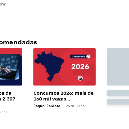
bre:
ecomendadas
os da
Concursos 2026: mais de
 2.307
160 mil vagas…
Raquel Cardoso
•
25 de Julho
unho