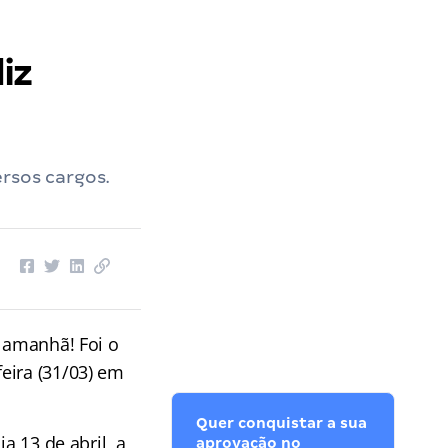
iz
rsos cargos.
l amanhã! Foi o
eira (31/03) em
Quer conquistar a sua
ia 13 de abril, a
aprovação no