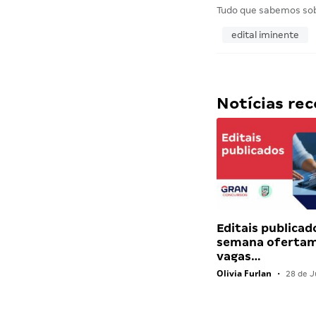
Tudo que sabemos so
edital iminente
Notícias r
Editais publicad
semana ofertam
vagas…
Olivia Furlan
•
28 de J