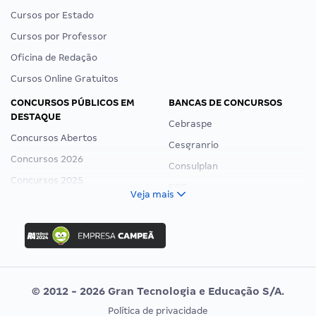
Cursos por Estado
Cursos por Professor
Oficina de Redação
Cursos Online Gratuitos
CONCURSOS PÚBLICOS EM
BANCAS DE CONCURSOS
DESTAQUE
Cebraspe
Concursos Abertos
Cesgranrio
Concursos 2026
Consulplan
Concursos 2025
FCC
Veja mais
Concurso Nacional Unificado
FGV
Concurso Ibama
Idecan
Concurso MPU
Selecon
Editais publicados
Uniase
© 2012 - 2026 Gran Tecnologia e Educação S/A.
Vunesp
Política de privacidade