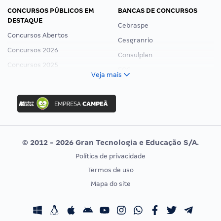
CONCURSOS PÚBLICOS EM
BANCAS DE CONCURSOS
DESTAQUE
Cebraspe
Concursos Abertos
Cesgranrio
Concursos 2026
Consulplan
Concursos 2025
FCC
Veja mais
Concurso Nacional Unificado
FGV
Concurso Ibama
Idecan
Concurso MPU
Selecon
Editais publicados
Uniase
© 2012 - 2026 Gran Tecnologia e Educação S/A.
Vunesp
Política de privacidade
CONCURSOS POR PROFISSÃO
EXAME DE ORDEM
Termos de uso
Concursos Administrativos
OAB
Mapa do site
Concursos Educação
Prova OAB
Concursos Fiscais
Calendário OAB
Concursos Jurídicos
Questões OAB