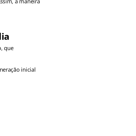
ssim, a maneira
ia
o, que
eração inicial