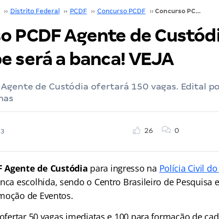
››
Distrito Federal
››
PCDF
››
Concurso PCDF
››
Concurso PCDF Agente de Custódia: Cebraspe será a banca! VEJA
o PCDF Agente de Custódi
e será a banca! VEJA
gente de Custódia ofertará 150 vagas. Edital pod
nas
26
0
23
 Agente de Custódia
para ingresso na
Polícia Civil do
nca escolhida, sendo o Centro Brasileiro de Pesquisa 
moção de Eventos.
 ofertar 50 vagas imediatas e 100 para formação de cad