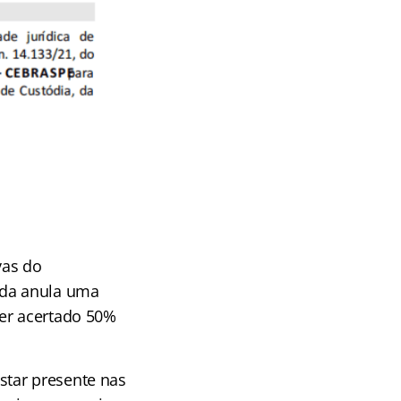
vas do
rada anula uma
ver acertado 50%
star presente nas