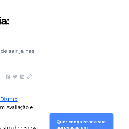
a:
e sair já nas
 Distrito
em Avaliação e
Quer conquistar a sua
astro de reserva
aprovação em