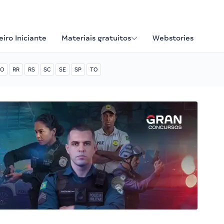
iro Iniciante
Materiais gratuitos
Webstories
O
RR
RS
SC
SE
SP
TO