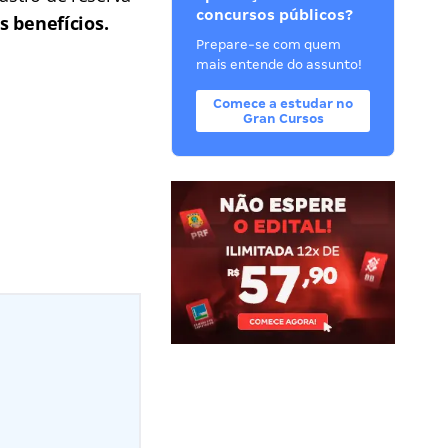
concursos públicos?
s benefícios.
Prepare-se com quem
mais entende do assunto!
Comece a estudar no
Gran Cursos