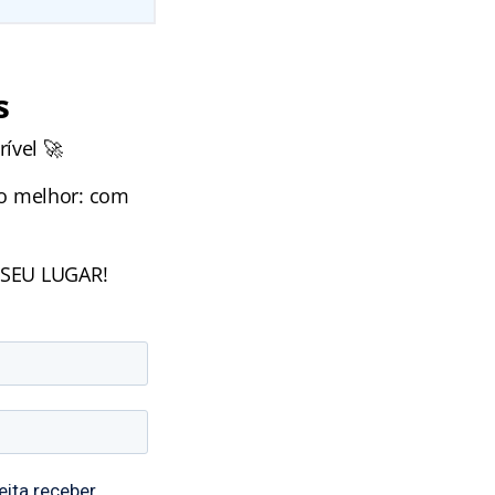
s
ível 🚀
o melhor: com
O SEU LUGAR!