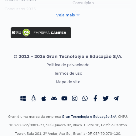
Consulplan
Concursos 2025
FCC
Veja mais
Concurso Nacional Unificado
FGV
Concurso Ibama
Idecan
Concurso MPU
Selecon
Editais publicados
Uniase
© 2012 - 2026 Gran Tecnologia e Educação S/A.
Vunesp
Política de privacidade
CONCURSOS POR PROFISSÃO
EXAME DE ORDEM
Termos de uso
Concursos Administrativos
OAB
Mapa do site
Concursos Educação
Prova OAB
Concursos Fiscais
Calendário OAB
Concursos Jurídicos
Questões OAB
Concursos Militares
Recursos OAB
Gran é uma marca da empresa
Gran Tecnologia e Educação S/A
, CNPJ:
Concursos Policiais
Exame de Ordem
18.260.822/0001-77, SBS Quadra 02, Bloco J, Lote 10, Edifício Carlton
Concursos Saúde
Tower, Sala 201, 2º Andar, Asa Sul, Brasília-DF, CEP 70.070-120.