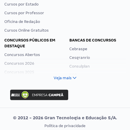
Cursos por Estado
Cursos por Professor
Oficina de Redação
Cursos Online Gratuitos
CONCURSOS PÚBLICOS EM
BANCAS DE CONCURSOS
DESTAQUE
Cebraspe
Concursos Abertos
Cesgranrio
Concursos 2026
Consulplan
Concursos 2025
FCC
Veja mais
Concurso Nacional Unificado
FGV
Concurso Ibama
Idecan
Concurso MPU
Selecon
Editais publicados
Uniase
© 2012 - 2026 Gran Tecnologia e Educação S/A.
Vunesp
Política de privacidade
CONCURSOS POR PROFISSÃO
EXAME DE ORDEM