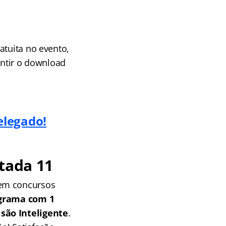
atuita no evento,
antir o download
elegado!
tada 11
 em concursos
grama com 1
isão Inteligente
.