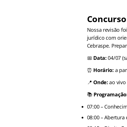
Concurso 
Nossa revisão fo
jurídico com orie
Cebraspe. Prepa
📅
Data:
04/07 (s
⏰
Horário:
a part
📍
Onde:
ao vivo
📚
Programação
07:00 – Conhecim
08:00 – Abertura 