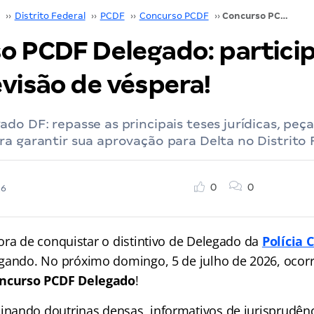
››
Distrito Federal
››
PCDF
››
Concurso PCDF
››
Concurso PCDF Delegado: participe da nossa revisão de véspera!
o PCDF Delegado: partici
evisão de véspera!
do DF: repasse as principais teses jurídicas, peç
a garantir sua aprovação para Delta no Distrito 
0
0
26
ora de conquistar o distintivo de Delegado da
Polícia C
gando. No próximo domingo, 5 de julho de 2026, ocorr
ncurso PCDF Delegado
!
ando doutrinas densas, informativos de jurisprudênci