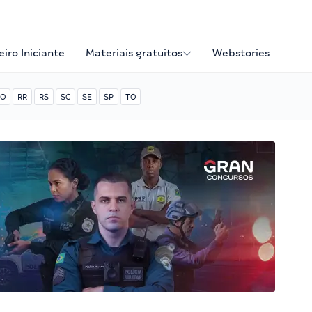
iro Iniciante
Materiais gratuitos
Webstories
O
RR
RS
SC
SE
SP
TO