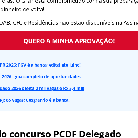
 7 dias. O Gran está comprometido com a sua preparaçã
dinheiro de volta!
OAB, CFC e Residências não estão disponíveis na Assina
QUERO A MINHA APROVAÇÃO!
R 2026: FGV é a banca; edital até julho!
 2026: guia completo de oportunidades
ado 2026 oferta 2 mil vagas e R$ 5,4 mil!
J: 85 vagas; Cesgranrio é a banca!
o concurso PCDF Delegado