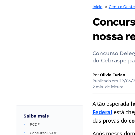
Início
››
Centro Oeste
Concurs
nossa r
Concurso Delega
do Cebraspe par
Por
Olivia Furlan
Publicado em
29/06/
2 min. de leitura
A tão esperada h
Federal
está che
Saiba mais
das provas do
co
PCDF
Após meses domin
Concurso PCDF