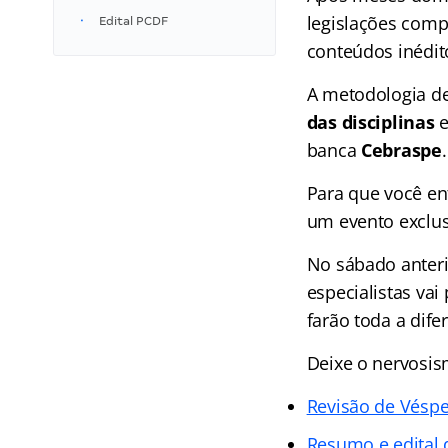
legislações comp
Edital PCDF
conteúdos inédit
A metodologia d
das disciplinas
banca
Cebraspe
.
Para que você en
um evento exclus
No sábado anteri
especialistas vai
farão toda a dife
Deixe o nervosis
Revisão de Vésp
Resumo e edital