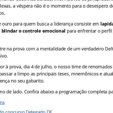
lexas, a véspera não é o momento para o desespero de
os.
e ouro para quem busca a liderança consiste em
lapid
e
blindar o controle emocional
para enfrentar o perfil
tre na prova com a mentalidade de um verdadeiro Del
ivo.
or à prova, dia 4 de julho, o nosso time de renomados
 passar a limpo as principais teses, mnemônicos e atua
rença no seu gabarito.
mo de lado. Confira abaixo a programação completa par
era
 do concurso Delegado DF