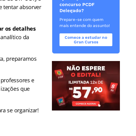
concurso PCDF
 tentar absorver
Delegado?
Prepare-se com quem
mais entende do assunto!
ar os detalhes
 analítico da
Comece a estudar no
Gran Cursos
ta, preparamos
 professores e
lizações que
a se organizar!