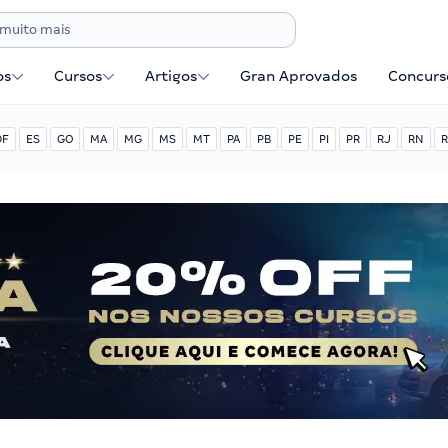
os
Cursos
Artigos
Gran Aprovados
Concurse
DF
ES
GO
MA
MG
MS
MT
PA
PB
PE
PI
PR
RJ
RN
R