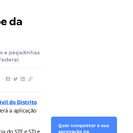
pe da
as e pegadinhas
Federal.
ivil do Distrito
erá a aplicação
Quer conquistar a sua
a do STF e STJ e
aprovação no