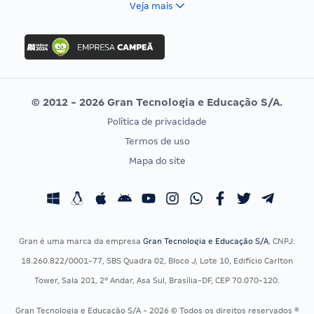
Veja mais
Concurso Nacional Unificado
FGV
Concurso Ibama
Idecan
Concurso MPU
Selecon
Editais publicados
Uniase
© 2012 - 2026 Gran Tecnologia e Educação S/A.
Vunesp
Política de privacidade
CONCURSOS POR PROFISSÃO
EXAME DE ORDEM
Termos de uso
Concursos Administrativos
OAB
Mapa do site
Concursos Educação
Prova OAB
Concursos Fiscais
Calendário OAB
Concursos Jurídicos
Questões OAB
Concursos Militares
Recursos OAB
Gran é uma marca da empresa
Gran Tecnologia e Educação S/A
, CNPJ:
Concursos Policiais
Exame de Ordem
18.260.822/0001-77, SBS Quadra 02, Bloco J, Lote 10, Edifício Carlton
Concursos Saúde
Tower, Sala 201, 2º Andar, Asa Sul, Brasília-DF, CEP 70.070-120.
Concursos Tribunais
Gran Tecnologia e Educação S/A - 2026 © Todos os direitos reservados ®