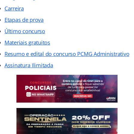
Carreira
Etapas de prova
Último concurso
Materiais gratuitos
Resumo e edital do concurso PCMG Administrativo
Assinatura Ilimitada