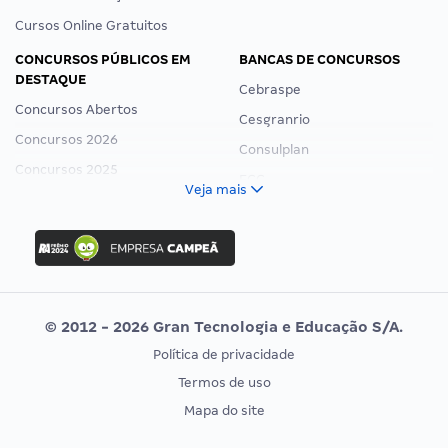
Cursos Online Gratuitos
CONCURSOS PÚBLICOS EM
BANCAS DE CONCURSOS
DESTAQUE
Cebraspe
Concursos Abertos
Cesgranrio
Concursos 2026
Consulplan
Concursos 2025
FCC
Veja mais
Concurso Nacional Unificado
FGV
Concurso Ibama
Idecan
Concurso MPU
Selecon
Editais publicados
Uniase
© 2012 - 2026 Gran Tecnologia e Educação S/A.
Vunesp
Política de privacidade
CONCURSOS POR PROFISSÃO
EXAME DE ORDEM
Termos de uso
Concursos Administrativos
OAB
Mapa do site
Concursos Educação
Prova OAB