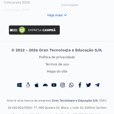
Concursos 2026
Consulplan
Concursos 2025
FCC
Veja mais
Concurso Nacional Unificado
FGV
Concurso Ibama
Idecan
Concurso MPU
Selecon
Editais publicados
Uniase
© 2012 - 2026 Gran Tecnologia e Educação S/A.
Vunesp
Política de privacidade
CONCURSOS POR PROFISSÃO
EXAME DE ORDEM
Termos de uso
Concursos Administrativos
OAB
Mapa do site
Concursos Educação
Prova OAB
Concursos Fiscais
Calendário OAB
Concursos Jurídicos
Questões OAB
Concursos Militares
Recursos OAB
Gran é uma marca da empresa
Gran Tecnologia e Educação S/A
, CNPJ:
Concursos Policiais
Exame de Ordem
18.260.822/0001-77, SBS Quadra 02, Bloco J, Lote 10, Edifício Carlton
Concursos Saúde