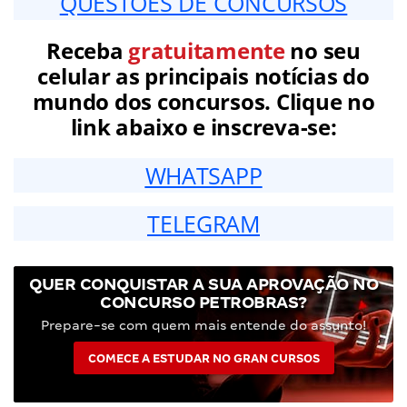
QUESTÕES DE CONCURSOS
Receba
gratuitamente
no seu
celular as principais notícias do
mundo dos concursos. Clique no
link abaixo e inscreva-se:
WHATSAPP
TELEGRAM
QUER CONQUISTAR A SUA APROVAÇÃO NO
CONCURSO PETROBRAS?
Prepare-se com quem mais entende do assunto!
COMECE A ESTUDAR NO GRAN CURSOS