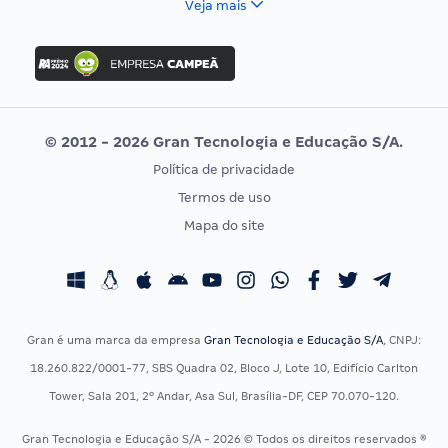
Veja mais
Concurso Nacional Unificado
FGV
Concurso Ibama
Idecan
Concurso MPU
Selecon
Editais publicados
Uniase
© 2012 - 2026 Gran Tecnologia e Educação S/A.
Vunesp
Política de privacidade
CONCURSOS POR PROFISSÃO
EXAME DE ORDEM
Termos de uso
Concursos Administrativos
OAB
Mapa do site
Concursos Educação
Prova OAB
Concursos Fiscais
Calendário OAB
Concursos Jurídicos
Questões OAB
Concursos Militares
Recursos OAB
Gran é uma marca da empresa
Gran Tecnologia e Educação S/A
, CNPJ:
Concursos Policiais
Exame de Ordem
18.260.822/0001-77, SBS Quadra 02, Bloco J, Lote 10, Edifício Carlton
Concursos Saúde
Tower, Sala 201, 2º Andar, Asa Sul, Brasília-DF, CEP 70.070-120.
Concursos Tribunais
Gran Tecnologia e Educação S/A - 2026 © Todos os direitos reservados ®