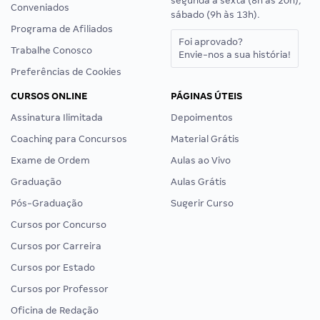
segunda a sexta (8h às 20h),
Conveniados
sábado (9h às 13h).
Programa de Afiliados
Foi aprovado?
Trabalhe Conosco
Envie-nos a sua história!
Preferências de Cookies
CURSOS ONLINE
PÁGINAS ÚTEIS
Assinatura Ilimitada
Depoimentos
Coaching para Concursos
Material Grátis
Exame de Ordem
Aulas ao Vivo
Graduação
Aulas Grátis
Pós-Graduação
Sugerir Curso
Cursos por Concurso
Cursos por Carreira
Cursos por Estado
Cursos por Professor
Oficina de Redação