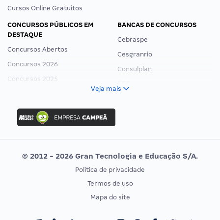
Cursos Online Gratuitos
CONCURSOS PÚBLICOS EM
BANCAS DE CONCURSOS
DESTAQUE
Cebraspe
Concursos Abertos
Cesgranrio
Concursos 2026
Consulplan
Concursos 2025
FCC
Veja mais
Concurso Nacional Unificado
FGV
Concurso Ibama
Idecan
Concurso MPU
Selecon
Editais publicados
Uniase
© 2012 - 2026 Gran Tecnologia e Educação S/A.
Vunesp
Política de privacidade
CONCURSOS POR PROFISSÃO
EXAME DE ORDEM
Termos de uso
Concursos Administrativos
OAB
Mapa do site
Concursos Educação
Prova OAB
Concursos Fiscais
Calendário OAB