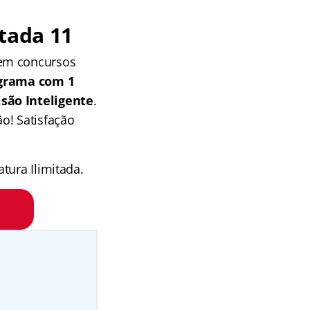
tada 11
 em concursos
grama com 1
isão Inteligente
.
o! Satisfação
tura Ilimitada.