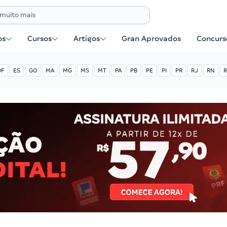
os
Cursos
Artigos
Gran Aprovados
Concurse
DF
ES
GO
MA
MG
MS
MT
PA
PB
PE
PI
PR
RJ
RN
R