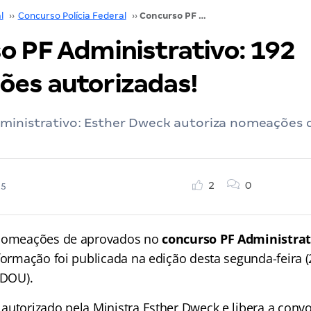
l
››
Concurso Polícia Federal
››
Concurso PF Administrativo: 192 nomeações autorizadas!
o PF Administrativo: 192
es autorizadas!
ministrativo: Esther Dweck autoriza nomeações 
2
0
25
 nomeações de aprovados no
concurso PF Administrat
formação foi publicada na edição desta segunda-feira (
(DOU).
autorizado pela Ministra Esther Dweck e libera a conv