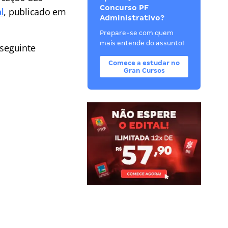
Concurso PF
l
, publicado em
Administrativo?
Prepare-se com quem
mais entende do assunto!
 seguinte
Comece a estudar no
Gran Cursos