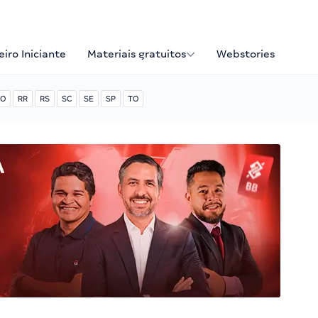
iro Iniciante
Materiais gratuitos
Webstories
O
RR
RS
SC
SE
SP
TO