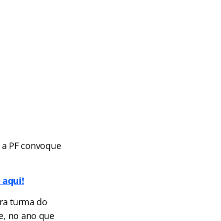
 a PF convoque
 aqui!
ira turma do
ue, no ano que