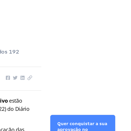
dos 192
ivo
estão
22) do Diário
Quer conquistar a sua
ocação das
aprovação no